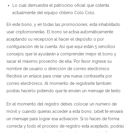
Lo cual demuestra el patrocinio oficial que ostenta
actualmente del equipo chileno Colo Colo.
En este bono, y en todas las promociones, está inhabilitado
usar criptomonedas. El bono se activa automáticamente
aceptando su recepción al hacer el depósito o por
configuración de la cuenta. Así que aquí están 5 sencillos
consejos que le ayudarán a comprender mejor el bono y
sacar el máximo provecho de ella. Por favor ingrese su
nombre de usuario o dirección de correo electrónico.
Recibirá un enlace para crear una nueva contraseña por
correo electrónico. Al momento de registrarte también
podrás hacerlo pidiendo que te envíen un mensaje de texto.
En el momento del registro debes colocar un número de
móvil y cuando quieras acceder a esta bono, 1xbet te enviará
un mensaje para lograr esa activación. Si lo haces de forma
correcta y todo el proceso de registro está aceptado, podrás