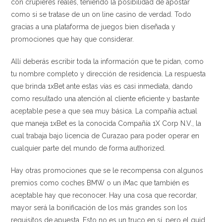
con crupieres reales, teniendo la posibilidad de apostar
como si se tratase de un on line casino de verdad. Todo
gracias a una plataforma de juegos bien diseñada y
promociones que hay que considerar.
Allí deberás escribir toda la información que te pidan, como
tu nombre completo y dirección de residencia. La respuesta
que brinda 1xBet ante estas vías es casi inmediata, dando
como resultado una atención al cliente eficiente y bastante
aceptable pese a que sea muy básica. La compañía actual
que maneja 1xBet es la conocida Compañía 1X Corp N.V., la
cual trabaja bajo licencia de Curazao para poder operar en
cualquier parte del mundo de forma authorized.
Hay otras promociones que se le recompensa con algunos
premios como coches BMW o un iMac que también es
aceptable hay que reconocer. Hay una cosa que recordar,
mayor será la bonificación de los más grandes son los
requisitos de apuesta. Esto no es un truco en sí, pero el quid