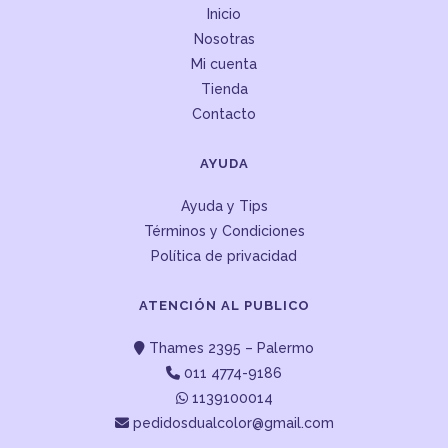
Inicio
Nosotras
Mi cuenta
Tienda
Contacto
AYUDA
Ayuda y Tips
Términos y Condiciones
Política de privacidad
ATENCIÓN AL PUBLICO
Thames 2395 – Palermo
011 4774-9186
1139100014
pedidosdualcolor@gmail.com