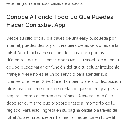
este renglón de ambas casas de apuesta.
Conoce A Fondo Todo Lo Que Puedes
Hacer Con 1xbet App
Desde su sitio oficial, o a través de una easy búsqueda por
internet, puedes descargar cualquiera de las versiones de la
1xBet App. Prácticamente son idénticas, pero por las
diferencias de los sistemas operativos, su visualización en tu
equipo puede variar, en función del que tu celular inteligente
maneje. Y ese no es el único servicio para atender sus
clientes que tiene 1XBet Chile. También pone a tu disposición
otros prácticos métodos de contacto, que son muy ágiles y
seguros, como el correo electrónico. Recuerda que éste
debe ser el mismo que proporcionaste al momento de tu
registro. Para esto, ingresa en su página oficial o a través de
1xBet App e introduce la información requerida en tu perfil.