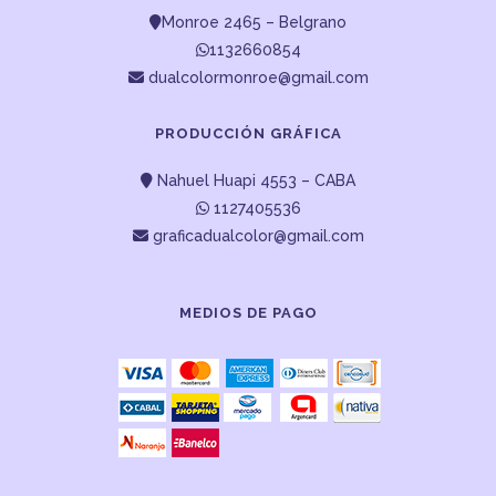
Monroe 2465 – Belgrano
1132660854
dualcolormonroe@gmail.com
PRODUCCIÓN GRÁFICA
Nahuel Huapi 4553 – CABA
1127405536
graficadualcolor@gmail.com
MEDIOS DE PAGO