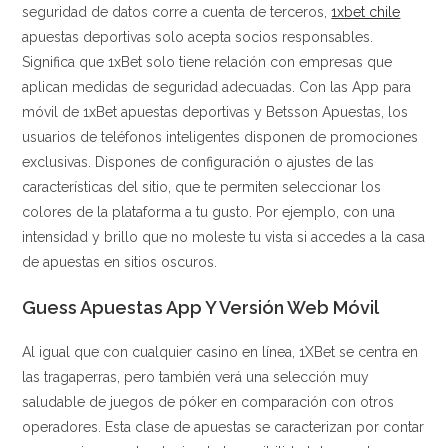
seguridad de datos corre a cuenta de terceros,
1xbet chile
apuestas deportivas solo acepta socios responsables.
Significa que 1xBet solo tiene relación con empresas que
aplican medidas de seguridad adecuadas. Con las App para
móvil de 1xBet apuestas deportivas y Betsson Apuestas, los
usuarios de teléfonos inteligentes disponen de promociones
exclusivas. Dispones de configuración o ajustes de las
características del sitio, que te permiten seleccionar los
colores de la plataforma a tu gusto. Por ejemplo, con una
intensidad y brillo que no moleste tu vista si accedes a la casa
de apuestas en sitios oscuros.
Guess Apuestas App Y Versión Web Móvil
Al igual que con cualquier casino en línea, 1XBet se centra en
las tragaperras, pero también verá una selección muy
saludable de juegos de póker en comparación con otros
operadores. Esta clase de apuestas se caracterizan por contar