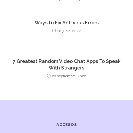
Ways to Fix Ant-virus Errors
28 junio, 2022
7 Greatest Random Video Chat Apps To Speak
With Strangers
28 septiembre, 2022
ACCESOS