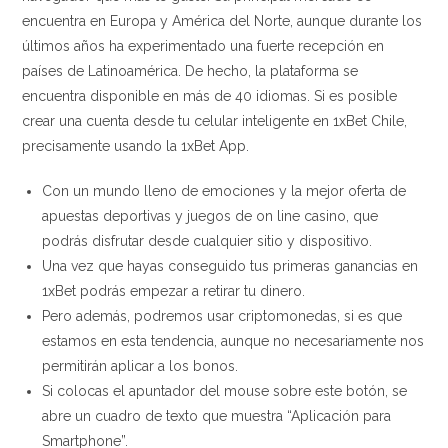
encuentra en Europa y América del Norte, aunque durante los
últimos años ha experimentado una fuerte recepción en
países de Latinoamérica. De hecho, la plataforma se
encuentra disponible en más de 40 idiomas. Si es posible
crear una cuenta desde tu celular inteligente en 1xBet Chile,
precisamente usando la 1xBet App.
Con un mundo lleno de emociones y la mejor oferta de
apuestas deportivas y juegos de on line casino, que
podrás disfrutar desde cualquier sitio y dispositivo.
Una vez que hayas conseguido tus primeras ganancias en
1xBet podrás empezar a retirar tu dinero.
Pero además, podremos usar criptomonedas, si es que
estamos en esta tendencia, aunque no necesariamente nos
permitirán aplicar a los bonos.
Si colocas el apuntador del mouse sobre este botón, se
abre un cuadro de texto que muestra “Aplicación para
Smartphone”.