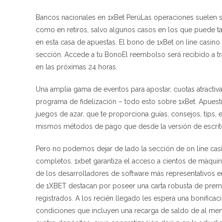
Bancos nacionales en 1xBet PerúLas operaciones suelen s
como en retiros, salvo algunos casos en los que puede tar
en esta casa de apuestas. El bono de 1xBet on line casino
sección. Accede a tu BonoEl reembolso será recibido a t
en las próximas 24 horas.
Una amplia gama de eventos para apostar, cuotas atractiva
programa de fidelización – todo esto sobre 1xBet. Apuest
juegos de azar, que te proporciona guías, consejos, tips,
mismos métodos de pago que desde la versión de escrito
Pero no podemos dejar de lado la sección de on line cas
completos. 1xbet garantiza el acceso a cientos de máqu
de los desarrolladores de software más representativos e
de 1XBET destacan por poseer una carta robusta de premio
registrados. A los recién llegado les espera una bonific
condiciones que incluyen una recarga de saldo de al men