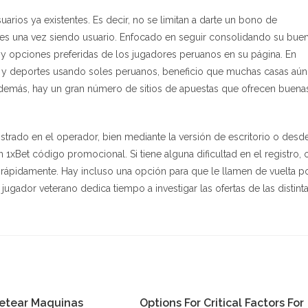
arios ya existentes. Es decir, no se limitan a darte un bono de
es una vez siendo usuario. Enfocado en seguir consolidando su bue
os y opciones preferidas de los jugadores peruanos en su página. En
s y deportes usando soles peruanos, beneficio que muchas casas aún
emás, hay un gran número de sitios de apuestas que ofrecen buena
istrado en el operador, bien mediante la versión de escritorio o desd
1xBet código promocional. Si tiene alguna dificultad en el registro, 
le rápidamente. Hay incluso una opción para que le llamen de vuelta p
jugador veterano dedica tiempo a investigar las ofertas de las distint
etear Maquinas
Options For Critical Factors For