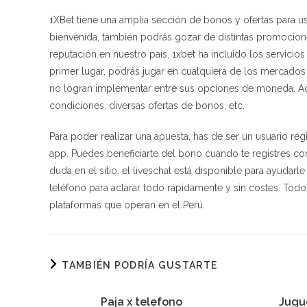
1XBet tiene una amplia sección de bonos y ofertas para usu
bienvenida, también podrás gozar de distintas promocion
reputación en nuestro país, 1xbet ha incluido los servici
primer lugar, podrás jugar en cualquiera de los mercado
no logran implementar entre sus opciones de moneda. Ad
condiciones, diversas ofertas de bonos, etc.
Para poder realizar una apuesta, has de ser un usuario reg
app. Puedes beneficiarte del bono cuando te registres con 
duda en el sitio, el liveschat está disponible para ayudar
teléfono para aclarar todo rápidamente y sin costes. Todo 
plataformas que operan en el Perú.
TAMBIÉN PODRÍA GUSTARTE
Paja x telefono
Jugu