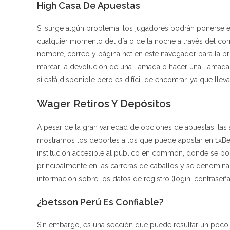
High Casa De Apuestas
Si surge algún problema, los jugadores podrán ponerse e
cualquier momento del día o de la noche a través del corre
nombre, correo y página net en este navegador para la pr
marcar la devolución de una llamada o hacer una llamada 
sí está disponible pero es difícil de encontrar, ya que lle
Wager Retiros Y Depósitos
A pesar de la gran variedad de opciones de apuestas, las a
mostramos los deportes a los que puede apostar en 1xBet. 
institución accesible al público en common, donde se pod
principalmente en las carreras de caballos y se denominan
información sobre los datos de registro (login, contraseña)
¿betsson Perú Es Confiable?
Sin embargo, es una sección que puede resultar un poco 