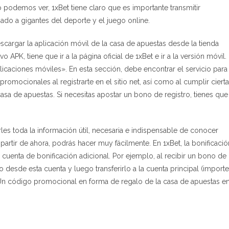
 podemos ver, 1xBet tiene claro que es importante transmitir
ado a gigantes del deporte y el juego online.
argar la aplicación móvil de la casa de apuestas desde la tienda
o APK, tiene que ir a la página oficial de 1xBet e ir a la versión móvil.
plicaciones móviles». En esta sección, debe encontrar el servicio para
romocionales al registrarte en el sitio net, así como al cumplir ciert
sa de apuestas. Si necesitas apostar un bono de registro, tienes que
s toda la información útil, necesaria e indispensable de conocer
artir de ahora, podrás hacer muy fácilmente. En 1xBet, la bonificació
a cuenta de bonificación adicional. Por ejemplo, al recibir un bono de
o desde esta cuenta y luego transferirlo a la cuenta principal (importe
Un código promocional en forma de regalo de la casa de apuestas e