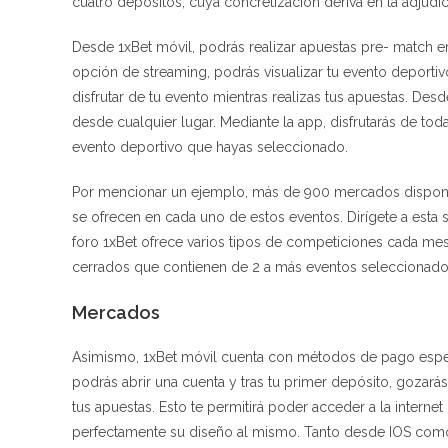
cuatro depósitos, cuya concretización deriva en la adjudi
Desde 1xBet móvil, podrás realizar apuestas pre- match e
opción de streaming, podrás visualizar tu evento deporti
disfrutar de tu evento mientras realizas tus apuestas. De
desde cualquier lugar. Mediante la app, disfrutarás de todas
evento deportivo que hayas seleccionado.
Por mencionar un ejemplo, más de 900 mercados disponib
se ofrecen en cada uno de estos eventos. Dirígete a esta
foro 1xBet ofrece varios tipos de competiciones cada mes 
cerrados que contienen de 2 a más eventos seleccionado
Mercados
Asimismo, 1xBet móvil cuenta con métodos de pago especí
podrás abrir una cuenta y tras tu primer depósito, gozar
tus apuestas. Esto te permitirá poder acceder a la intern
perfectamente su diseño al mismo. Tanto desde IOS com