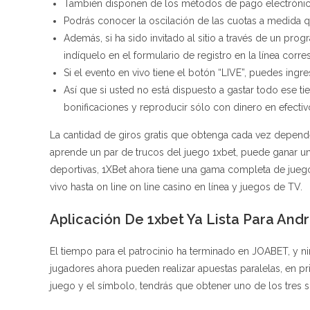
También disponen de los métodos de pago electrónicos
Podrás conocer la oscilación de las cuotas a medida q
Además, si ha sido invitado al sitio a través de un pro
indíquelo en el formulario de registro en la línea corr
Si el evento en vivo tiene el botón “LIVE”, puedes ingres
Así que si usted no está dispuesto a gastar todo ese t
bonificaciones y reproducir sólo con dinero en efectiv
La cantidad de giros gratis que obtenga cada vez depende
aprende un par de trucos del juego 1xbet, puede ganar un
deportivas, 1XBet ahora tiene una gama completa de juego
vivo hasta on line on line casino en línea y juegos de TV.
Aplicación De 1xbet Ya Lista Para And
El tiempo para el patrocinio ha terminado en JOABET, y 
jugadores ahora pueden realizar apuestas paralelas, en pr
juego y el símbolo, tendrás que obtener uno de los tres 