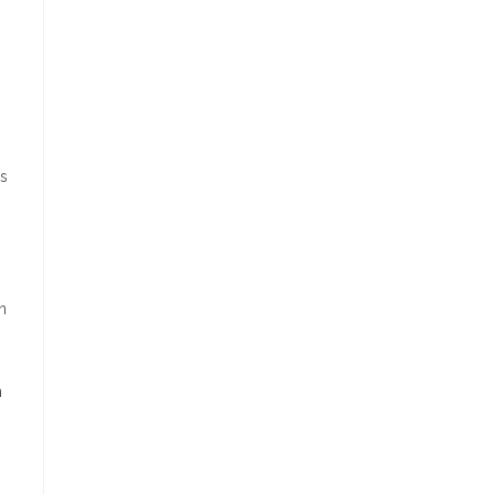
as
n
n