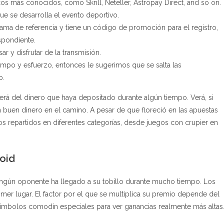
 más conocidos, como Skrill, Neteller, Astropay Direct, and so on.
ue se desarrolla el evento deportivo.
grama de referencia y tiene un código de promoción para el registro,
espondiente.
ar y disfrutar de la transmisión.
iempo y esfuerzo, entonces le sugerimos que se salta las
o.
rá del dinero que haya depositado durante algún tiempo. Verá, si
 buen dinero en el camino. A pesar de que floreció en las apuestas
s repartidos en diferentes categorías, desde juegos con crupier en
roid
ningún oponente ha llegado a su tobillo durante mucho tiempo. Los
imer lugar. El factor por el que se multiplica su premio depende del
símbolos comodín especiales para ver ganancias realmente más altas