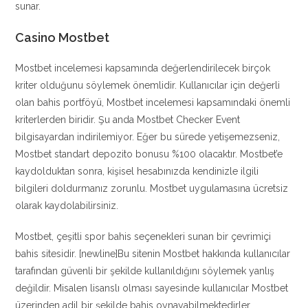
sunar.
Casino Mostbet
Mostbet incelemesi kapsamında değerlendirilecek birçok
kriter olduğunu söylemek önemlidir. Kullanıcılar için değerli
olan bahis portföyü, Mostbet incelemesi kapsamındaki önemli
kriterlerden biridir. Şu anda Mostbet Checker Event
bilgisayardan indirilemiyor. Eğer bu sürede yetişemezseniz,
Mostbet standart depozito bonusu %100 olacaktır. Mostbet’e
kaydolduktan sonra, kişisel hesabınızda kendinizle ilgili
bilgileri doldurmanız zorunlu. Mostbet uygulamasına ücretsiz
olarak kaydolabilirsiniz.
Mostbet, çeşitli spor bahis seçenekleri sunan bir çevrimiçi
bahis sitesidir. [newline]Bu sitenin Mostbet hakkında kullanıcılar
tarafından güvenli bir şekilde kullanıldığını söylemek yanlış
değildir. Misalen lisanslı olması sayesinde kullanıcılar Mostbet
üzerinden adil bir şekilde bahis oynayabilmektedirler.