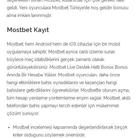
seçenekleri sunan Mostbet, kullanıcılar için çok gerekli hale
geldi. Yeni oyunculara Mostbet Türkiye’de hoş geldin bonusu
alma imkânı tanınmıştır.
Mostbet Kayıt
Mostbet, hem Android hem de iOS cihazlar için bir mobil
uygulamaya sahiptir. Mostbet ayrıca canlı izleme sunar,
böylece maç istatistiklerini gerçek zamanlı olarak
görüntüleyebilirsiniz. Mostbet Live Destek Hattı Bonus Bonus
Anında Bir Hesaba Yükler. Mostbet oyuncuları, daha önce
hangi etkinliklere bahis oynadıklarını ve kazançları hangi
bahislere getirdiklerini öğrenebilirler. Mostbet’te oturum açma,
tüm hesap yenileme yöntemlerine erişim sağlar. Mostbet, akıllı
telefondan bahis yapmayı tercih edenler için mükemmel
çözüm sunuyor.
Mostbet incelemesi kapsamında değerlendirilecek birçok
kriter olduğunu söylemek önemlidir.