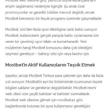
Mostbet web sitesine giriş, yalnızca büyük kazançlara tam
erişim sağlamanız nedeniyle ilginçtir. Şu anda özel
promosyonlar ve garantili ödüller mevcut değildir, ancak
Mostbet benzersiz bir teşvik programı üzerinde çalışmaktadır.
Mostbet, 100’den fazla spor etkinliğine canlı bahis sunuyor.
Mostbet, kullanıcıların gerçek parayla bahis oynamasına izin
veren bir çevrimiçi spor kitabı ve kumarhanedir. Yeni
müşterinin hangi Mostbet bonusunu daha çok istediğini
seçmesi gerekiyor – bahisçi ofisi için veya kazino için.
Mostbet’in Aktif Kullanıcılarını Teşvik Etmek
Şaşırtıcı, ancak Mostbet Türkiye para çekmek için daha da fazla
yol sunuyor. Mostbet’in ayrı bir bölümünde oyuncunun kişisel
bilgileri saklanır ve gerekirse değiştirilebilir. Mostbet resmi
web sitesi size çeşitli bahisler ve bahisler sunmaktadır.
Mostbet web sitesine gitmek için mostbet.az giris
bağlantısında bulunan bir ayna kullanmanız gerektiğini