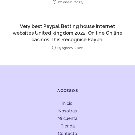
22 enero, 2023
Very best Paypal Betting house Internet
websites United kingdom 2022 ️ On line On line
casinos This Recognise Paypal
29 agosto, 2022
ACCESOS
Inicio
Nosotras
Mi cuenta
Tienda
Contacto