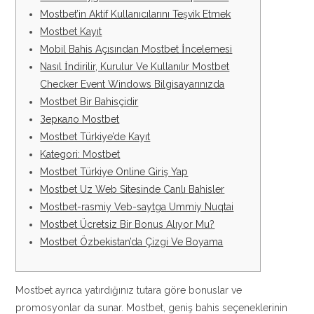
Mostbet’in Aktif Kullanıcılarını Teşvik Etmek
Mostbet Kayıt
Mobil Bahis Açısından Mostbet İncelemesi
Nasıl İndirilir, Kurulur Ve Kullanılır Mostbet
Checker Event Windows Bilgisayarınızda
Mostbet Bir Bahisçidir
Зеркало Mostbet
Mostbet Türkiye’de Kayıt
Kategori: Mostbet
Mostbet Türkiye Online Giriş Yap
Mostbet Uz Web Sitesinde Canlı Bahisler
Mostbet-rasmiy Veb-saytga Ummiy Nuqtai
Mostbet Ücretsiz Bir Bonus Alıyor Mu?
Mostbet Özbekistan’da Çizgi Ve Boyama
Mostbet ayrıca yatırdığınız tutara göre bonuslar ve
promosyonlar da sunar. Mostbet, geniş bahis seçeneklerinin