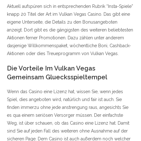
Aktuell aufspüren sich in entsprechenden Rubrik “Insta-Spiele”
knapp 20 Titel der Art im Vulkan Vegas Casino. Das gibt eine
eigene Unterseite, die Details zu den Bonusangeboten
anzeigt. Dort gibt es die gängigsten des weiteren beliebtesten
Aktionen ferner Promotionen. Dazu zählen unter anderem
dasjenige Willkommenspaket, wöchentliche Boni, Cashback-
Aktionen oder dies Treueprogramm von Vulkan Vegas.
Die Vorteile Im Vulkan Vegas
Gemeinsam Gluecksspieltempel
Wenn das Casino eine Lizenz hat, wissen Sie, wenn jedes
Spiel, dies angeboten wird, natürlich und fair ist auch. Sie
finden immerzu ohne jede anstrengung raus, angesichts Sie
es qua einem seriösen Versorger müssen. Der einfachste
Weg, ist über schauen, ob das Casino eine Lizenz hat. Damit
sind Sie auf jeden Fall des weiteren ohne Ausnahme auf der
sicheren Page. Dem Casino ist auch außerdem noch welcher