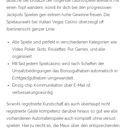
tatsache die Einsätze der folgende Casinospiele allesamt mit
einen Topf wandern, könnt ihr dich bei den progressiven
Jackpots Spielen gen extrem hohe Gewinne freuen. Die
Spielauswahl bei Vulkan Vegas Casino überzeugt uff
(berlinerisch) ganzer Linie.
Alle Spiele sind perfekt in verschiedenen Kategorien wie
Video Poker, Slots, Roulettes, Pur Games, und alle
organisiert.
Mit fast jedem Spielcasino wird nach Schaffen der
Umsatzbedingungen das Bonusguthaben automatisch in
Echtgeldguthaben umgewandelt.
Einzig chip Kommunikation über E-Mail ist
verbesserungswürdig.
Sowohl registrierte Kundschaft als auch überhaupt nicht
registrierte Gäste kompetenz darüber hinaus so gut wie alle
vorhandenen Automatenspiele auch komplett ohne verlust
spielen. Hierzu reicht es, die Maus über den entsprechenden