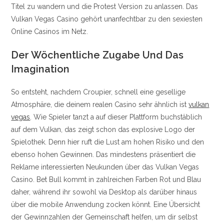
Titel zu wandern und die Protest Version zu anlassen. Das
Vulkan Vegas Casino gehört unanfechtbar zu den sexiesten
Online Casinos im Netz.
Der Wöchentliche Zugabe Und Das
Imagination
So entsteht, nachdem Croupier, schnell eine gesellige
Atmosphäre, die deinem realen Casino sehr ähnlich ist
vulkan
vegas
. Wie Spieler tanzt a auf dieser Plattform buchstäblich
auf dem Vulkan, das zeigt schon das explosive Logo der
Spielothek. Denn hier ruft die Lust am hohen Risiko und den
ebenso hohen Gewinnen. Das mindestens präsentiert die
Reklame interessierten Neukunden über das Vulkan Vegas
Casino. Bet Bull kommt in zahlreichen Farben Rot und Blau
daher, während ihr sowohl via Desktop als darüber hinaus
über die mobile Anwendung zocken könnt. Eine Übersicht
der Gewinnzahlen der Gemeinschaft helfen, um dir selbst