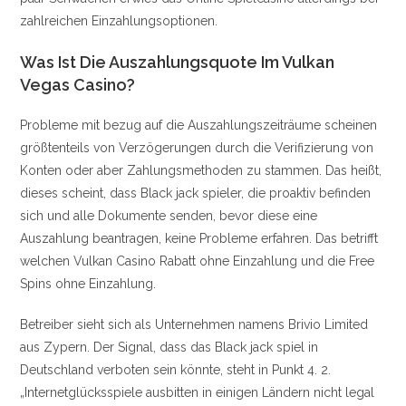
zahlreichen Einzahlungsoptionen.
Was Ist Die Auszahlungsquote Im Vulkan
Vegas Casino?
Probleme mit bezug auf die Auszahlungszeiträume scheinen
größtenteils von Verzögerungen durch die Verifizierung von
Konten oder aber Zahlungsmethoden zu stammen. Das heißt,
dieses scheint, dass Black jack spieler, die proaktiv befinden
sich und alle Dokumente senden, bevor diese eine
Auszahlung beantragen, keine Probleme erfahren. Das betrifft
welchen Vulkan Casino Rabatt ohne Einzahlung und die Free
Spins ohne Einzahlung.
Betreiber sieht sich als Unternehmen namens Brivio Limited
aus Zypern. Der Signal, dass das Black jack spiel in
Deutschland verboten sein könnte, steht in Punkt 4. 2.
„Internetglücksspiele ausbitten in einigen Ländern nicht legal