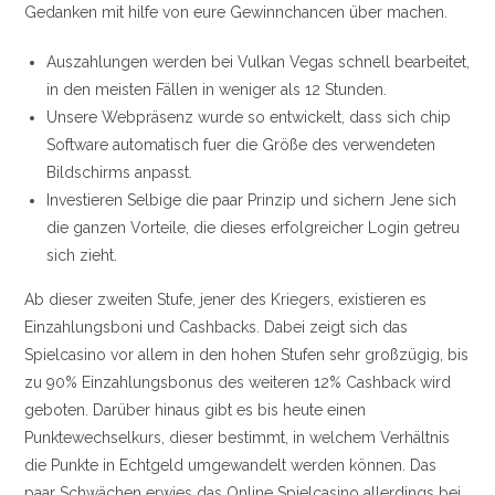
Gedanken mit hilfe von eure Gewinnchancen über machen.
Auszahlungen werden bei Vulkan Vegas schnell bearbeitet,
in den meisten Fällen in weniger als 12 Stunden.
Unsere Webpräsenz wurde so entwickelt, dass sich chip
Software automatisch fuer die Größe des verwendeten
Bildschirms anpasst.
Investieren Selbige die paar Prinzip und sichern Jene sich
die ganzen Vorteile, die dieses erfolgreicher Login getreu
sich zieht.
Ab dieser zweiten Stufe, jener des Kriegers, existieren es
Einzahlungsboni und Cashbacks. Dabei zeigt sich das
Spielcasino vor allem in den hohen Stufen sehr großzügig, bis
zu 90% Einzahlungsbonus des weiteren 12% Cashback wird
geboten. Darüber hinaus gibt es bis heute einen
Punktewechselkurs, dieser bestimmt, in welchem Verhältnis
die Punkte in Echtgeld umgewandelt werden können. Das
paar Schwächen erwies das Online Spielcasino allerdings bei