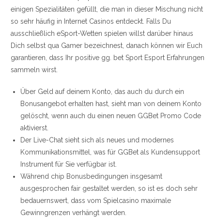
einigen Spezialitäten gefüllt, die man in dieser Mischung nicht
so sehr häufig in Internet Casinos entdeckt. Falls Du
ausschließlich eSport-Wetten spielen willst darüber hinaus
Dich selbst qua Gamer bezeichnest, danach können wir Euch
garantieren, dass Ihr positive gg. bet Sport Esport Erfahrungen
sammeln wirst.
Über Geld auf deinem Konto, das auch du durch ein
Bonusangebot erhalten hast, sieht man von deinem Konto
gelöscht, wenn auch du einen neuen GGBet Promo Code
aktivierst.
Der Live-Chat sieht sich als neues und modernes
Kommunikationsmittel, was für GGBet als Kundensupport
Instrument für Sie verfügbar ist.
Während chip Bonusbedingungen insgesamt
ausgesprochen fair gestaltet werden, so ist es doch sehr
bedauernswert, dass vom Spielcasino maximale
Gewinngrenzen verhängt werden.