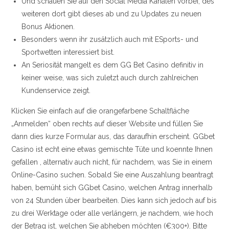
Und schauen Sie auf den Social Media Kanälen vorbei, des
weiteren dort gibt dieses ab und zu Updates zu neuen
Bonus Aktionen.
Besonders wenn ihr zusätzlich auch mit ESports- und
Sportwetten interessiert bist.
An Seriosität mangelt es dem GG Bet Casino definitiv in
keiner weise, was sich zuletzt auch durch zahlreichen
Kundenservice zeigt.
Klicken Sie einfach auf die orangefarbene Schaltfläche
„Anmelden“ oben rechts auf dieser Website und füllen Sie
dann dies kurze Formular aus, das daraufhin erscheint. GGbet
Casino ist echt eine etwas gemischte Tüte und koennte Ihnen
gefallen , alternativ auch nicht, für nachdem, was Sie in einem
Online-Casino suchen. Sobald Sie eine Auszahlung beantragt
haben, bemüht sich GGbet Casino, welchen Antrag innerhalb
von 24 Stunden über bearbeiten. Dies kann sich jedoch auf bis
zu drei Werktage oder alle verlängern, je nachdem, wie hoch
der Betrag ist, welchen Sie abheben möchten (€300+). Bitte