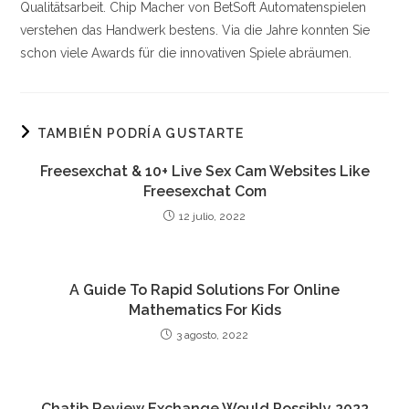
Qualitätsarbeit. Chip Macher von BetSoft Automatenspielen
verstehen das Handwerk bestens. Via die Jahre konnten Sie
schon viele Awards für die innovativen Spiele abräumen.
TAMBIÉN PODRÍA GUSTARTE
Freesexchat & 10+ Live Sex Cam Websites Like
Freesexchat Com
12 julio, 2022
A Guide To Rapid Solutions For Online
Mathematics For Kids
3 agosto, 2022
Chatib Review Exchange Would Possibly 2022