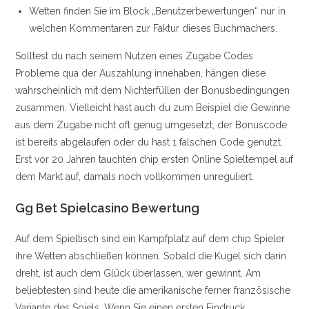
Wetten finden Sie im Block „Benutzerbewertungen“ nur in
welchen Kommentaren zur Faktur dieses Buchmachers.
Solltest du nach seinem Nutzen eines Zugabe Codes
Probleme qua der Auszahlung innehaben, hängen diese
wahrscheinlich mit dem Nichterfüllen der Bonusbedingungen
zusammen. Vielleicht hast auch du zum Beispiel die Gewinne
aus dem Zugabe nicht oft genug umgesetzt, der Bonuscode
ist bereits abgelaufen oder du hast 1 falschen Code genutzt.
Erst vor 20 Jahren tauchten chip ersten Online Spieltempel auf
dem Markt auf, damals noch vollkommen unreguliert.
Gg Bet Spielcasino Bewertung
Auf dem Spieltisch sind ein Kampfplatz auf dem chip Spieler
ihre Wetten abschließen können. Sobald die Kugel sich darin
dreht, ist auch dem Glück überlassen, wer gewinnt. Am
beliebtesten sind heute die amerikanische ferner französische
Variante des Spiels. Wenn Sie einen ersten Eindruck