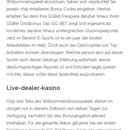
Willkommenspaket einzulösen, haben sich verpflichtet Sie
jeweils chip erhaltenen Bonus Codes eingeben. Hierbei
erhalten Sie dann Ihre GGBet Freispiele darüber hinaus Ihren
GGBet Geldbonus. Das GG. BET zeigt sich ingesamt als
modernes darüber hinaus umfangreiches Glücksspielportal.
Jetzt im Bereich E-Sports ist es ein paar der besten
Anlaufstellen im Netz. Doch auch die Casinospiele von Top
Anbietern können überzeugen. Welche person also auf dieser
Suche nach deiner lieblings Erfahrung außerhalb dieses
deutschsprachigen Raumes ist und trotzdem legal spielen
möchte, dieser sollte diese Spielothek ausprobieren.
Live-dealer-kasino
Chip drei Teile des Willkommensbonuspakets stehen im
übrigen nur in deinem Zeitraum von sieben Tagen zur
Verfügung, nachdem Sie dies Bonusangebot aktiviert
innehaben. Für die gesamte Aktion gilt jener bei der ersten