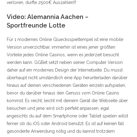
verloren, durfte 2500€ Auszahlen!!!
Video: Alemannia Aachen –
Sportfreunde Lotte
Für 1 modernes Online Gluecksspieltempel ist eine mobile
Version unverzichtbar, immerhin ist eines jener größten
Vorteile jedes Online Casinos, wenn es jederzeit besucht
werden kann. GGBet setzt neben seiner Computer Version
daher auf ein modernes Design der Internetseite. Du musst
überhaupt nicht umständlich eine App herunterladen darüber
hinaus auf deinen verschiedenen Geräten einzeln aufspielen,
bevor du darüber hinaus den Genuss vom Online Casino
kommst. Es reicht, leicht mit deinem Gerät die Webseite über
besuchen und jene wird sich perfekt anpassen, egal
angesichts du auf dem Smartphone oder Tablet spielen willst
ferner ob du iOS oder Android benutzt. Es ist auf keinen fall
gesonderte Anwendung nötig und du kannst trotzdem