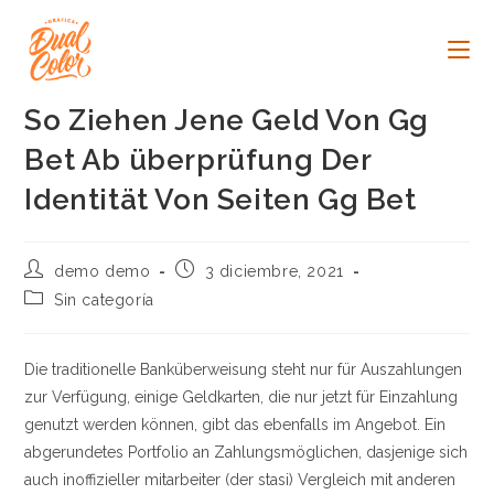
Ir
al
contenido
So Ziehen Jene Geld Von Gg
Bet Ab überprüfung Der
Identität Von Seiten Gg Bet
Autor
Publicación
demo demo
3 diciembre, 2021
de
de
Categoría
Sin categoría
la
la
de
entrada:
entrada:
la
entrada:
Die traditionelle Banküberweisung steht nur für Auszahlungen
zur Verfügung, einige Geldkarten, die nur jetzt für Einzahlung
genutzt werden können, gibt das ebenfalls im Angebot. Ein
abgerundetes Portfolio an Zahlungsmöglichen, dasjenige sich
auch inoffizieller mitarbeiter (der stasi) Vergleich mit anderen