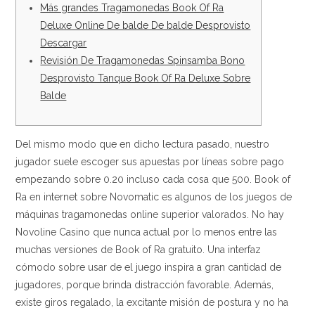
Más grandes Tragamonedas Book Of Ra
Deluxe Online De balde De balde Desprovisto
Descargar
Revisión De Tragamonedas Spinsamba Bono
Desprovisto Tanque Book Of Ra Deluxe Sobre
Balde
Del mismo modo que en dicho lectura pasado, nuestro
jugador suele escoger sus apuestas por líneas sobre pago
empezando sobre 0.20 incluso cada cosa que 500. Book of
Ra en internet sobre Novomatic es algunos de los juegos de
máquinas tragamonedas online superior valorados. No hay
Novoline Casino que nunca actual por lo menos entre las
muchas versiones de Book of Ra gratuito. Una interfaz
cómodo sobre usar de el juego inspira a gran cantidad de
jugadores, porque brinda distracción favorable.
Además,
existe giros regalado, la excitante misión de postura y no ha