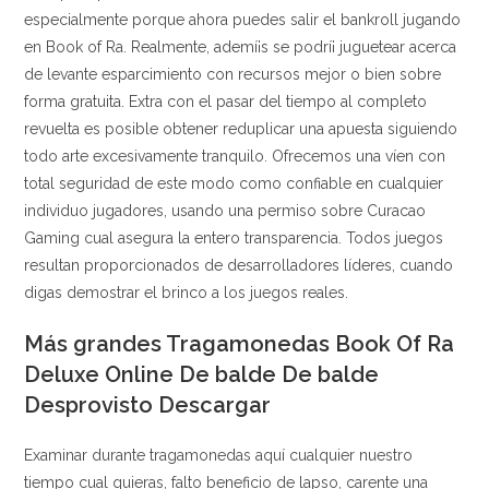
especialmente porque ahora puedes salir el bankroll jugando
en Book of Ra. Realmente, ademí¡s se podrí¡ juguetear acerca
de levante esparcimiento con recursos mejor o bien sobre
forma gratuita. Extra con el pasar del tiempo al completo
revuelta es posible obtener reduplicar una apuesta siguiendo
todo arte excesivamente tranquilo. Ofrecemos una ví­en con
total seguridad de este modo­ como confiable en cualquier
individuo jugadores, usando una permiso sobre Curacao
Gaming cual asegura la entero transparencia. Todos juegos
resultan proporcionados de desarrolladores líderes, cuando
digas demostrar el brinco a los juegos reales.
Más grandes Tragamonedas Book Of Ra
Deluxe Online De balde De balde
Desprovisto Descargar
Examinar durante tragamonedas aquí cualquier nuestro
tiempo cual quieras, falto beneficio de lapso, carente una