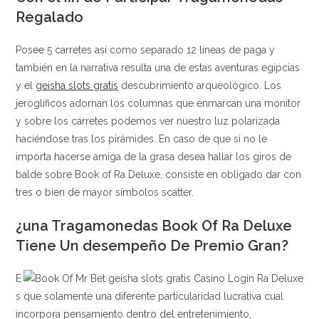
Regalado
Posee 5 carretes así­ como separado 12 líneas de paga y
también en la narrativa resulta una de estas aventuras egipcias
y el
geisha slots gratis
descubrimiento arqueológico. Los
jeroglíficos adornan los columnas que enmarcan una monitor
y sobre los carretes podemos ver nuestro luz polarizada
haciéndose tras los pirámides. En caso de que si no le
importa hacerse amiga de la grasa desea hallar los giros de
balde sobre Book of Ra Deluxe, consiste en obligado dar con
tres o bien de mayor símbolos scatter.
¿una Tragamonedas Book Of Ra Deluxe
Tiene Un desempeño De Premio Gran?
E
s que solamente una diferente particularidad lucrativa cual
incorpora pensamiento dentro del entretenimiento,