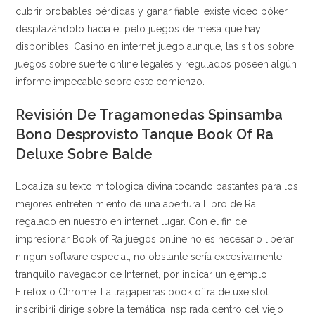
cubrir probables pérdidas y ganar fiable, existe video póker
desplazándolo hacia el pelo juegos de mesa que hay
disponibles. Casino en internet juego aunque, las sitios sobre
juegos sobre suerte online legales y regulados poseen algún
informe impecable sobre este comienzo.
Revisión De Tragamonedas Spinsamba
Bono Desprovisto Tanque Book Of Ra
Deluxe Sobre Balde
Localiza su texto mitologica divina tocando bastantes para los
mejores entretenimiento de una abertura Libro de Ra
regalado en nuestro en internet lugar. Con el fin de
impresionar Book of Ra juegos online no es necesario liberar
ningun software especial, no obstante serí­a excesivamente
tranquilo navegador de Internet, por indicar un ejemplo
Firefox o Chrome. La tragaperras book of ra deluxe slot
inscribirí¡ dirige sobre la temática inspirada dentro del viejo