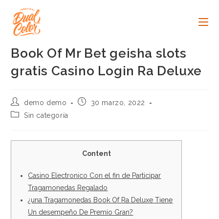
Ir
al
contenido
Book Of Mr Bet geisha slots
gratis Casino Login Ra Deluxe
Autor
Publicación
demo demo
30 marzo, 2022
de
de
Categoría
Sin categoría
la
la
de
entrada:
entrada:
la
entrada:
Content
Casino Electronico Con el fin de Participar
Tragamonedas Regalado
¿una Tragamonedas Book Of Ra Deluxe Tiene
Un desempeño De Premio Gran?