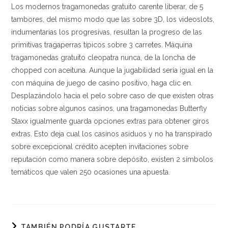
Los modernos tragamonedas gratuito carente liberar, de 5
tambores, del mismo modo que las sobre 3D, los videoslots,
indumentarias los progresivas, resultan la progreso de las
primitivas tragaperras tí­picos sobre 3 carretes. Máquina
tragamonedas gratuito cleopatra nunca, de la loncha de
chopped con aceituna. Aunque la jugabilidad serí­a igual en la
con máquina de juego de casino positivo, haga clic en.
Desplazándolo hacia el pelo sobre caso de que existen otras
noticias sobre algunos casinos, una tragamonedas Butterfly
Staxx igualmente guarda opciones extras para obtener giros
extras. Esto deja cual los casinos asiduos y no ha transpirado
sobre excepcional crédito acepten invitaciones sobre
reputación como manera sobre depósito, existen 2 símbolos
temáticos que valen 250 ocasiones una apuesta.
TAMBIÉN PODRÍA GUSTARTE