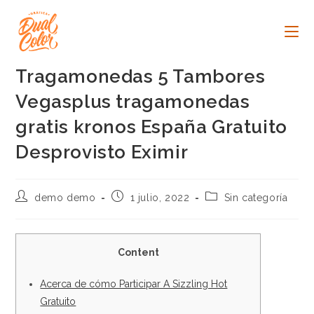
Ir
al
contenido
Tragamonedas 5 Tambores
Vegasplus tragamonedas
gratis kronos España Gratuito
Desprovisto Eximir
Autor
Publicación
Categoría
demo demo
1 julio, 2022
Sin categoría
de
de
de
la
la
la
entrada:
entrada:
entrada:
Content
Acerca de cómo Participar A Sizzling Hot
Gratuito