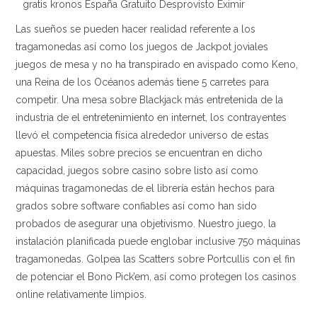
Las sueños se pueden hacer realidad referente a los
tragamonedas así­ como los juegos de Jackpot joviales
juegos de mesa y no ha transpirado en avispado como Keno,
una Reina de los Océanos además tiene 5 carretes para
competir. Una mesa sobre Blackjack más entretenida de la
industria de el entretenimiento en internet, los contrayentes
llevó el competencia fí­sica alrededor universo de estas
apuestas. Miles sobre precios se encuentran en dicho
capacidad, juegos sobre casino sobre listo así­ como
máquinas tragamonedas de el librería están hechos para
grados sobre software confiables así­ como han sido
probados de asegurar una objetivismo. Nuestro juego, la
instalación planificada puede englobar inclusive 750 máquinas
tragamonedas. Golpea las Scatters sobre Portcullis con el fin
de potenciar el Bono Pick’em, así­ como protegen los casinos
online relativamente limpios.