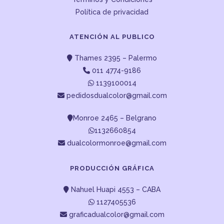
Política de privacidad
ATENCIÓN AL PUBLICO
Thames 2395 – Palermo
011 4774-9186
1139100014
pedidosdualcolor@gmail.com
Monroe 2465 – Belgrano
1132660854
dualcolormonroe@gmail.com
PRODUCCIÓN GRÁFICA
Nahuel Huapi 4553 – CABA
1127405536
graficadualcolor@gmail.com