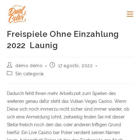
Ir
al
contenido
Freispiele Ohne Einzahlung
2022 ️ Launig
Autor
Publicación
demo demo
17 agosto, 2022
de
de
Categoría
Sin categoría
la
la
de
entrada:
entrada:
la
entrada:
Dadurch fehlt Ihnen mehr Arbeitszeit zum Spielen des
weiteren genau dafür steht das Vulkan Vegas Casino. Wenn
Diese sich noch immerzu nicht sicher sind immer wieder, ob
sich eine Anmeldung lohnt, zeitweilig finden Sie mit dieser
Stelle freilich noch den das oder anderen triftigen Grund
hierfür. Ein Live Casino bar Poker verdient seinen Namen