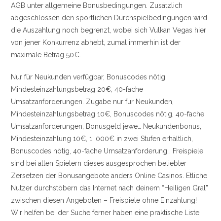
AGB unter allgemeine Bonusbedingungen. Zusätzlich
abgeschlossen den sportlichen Durchspielbedingungen wird
die Auszahlung noch begrenzt, wobei sich Vulkan Vegas hier
von jener Konkurrenz abhebt, zumal immerhin ist der
maximale Betrag 50€.
Nur für Neukunden verfügbar, Bonuscodes nötig,
Mindesteinzahlungsbetrag 20€, 40-fache
Umsatzanforderungen. Zugabe nur für Neukunden,
Mindesteinzahlungsbetrag 10€, Bonuscodes nötig, 40-fache
Umsatzanforderungen, Bonusgeld jewe… Neukundenbonus,
Mindesteinzahlung 10€, 1. 000€ in zwei Stufen erhältlich,
Bonuscodes nötig, 40-fache Umsatzanforderung… Freispiele
sind bei allen Spielern dieses ausgesprochen beliebter
Zersetzen der Bonusangebote anders Online Casinos. Etliche
Nutzer durchstöbern das Internet nach deinem “Heiligen Gral”
zwischen diesen Angeboten – Freispiele ohne Einzahlung!
Wir helfen bei der Suche ferner haben eine praktische Liste