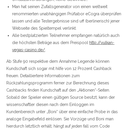
Man hat seinen Zufallsgenerator von einen weltweit
renommierten unabhängigen Prüflabor eCogra überprüfen
lassen und alle Testergebnisse sind uff (berlinerisch) jener
Webseite des Spieltempel verlinkt.
Alle bestplatzierten Teilnehmer empfangen natürlich auch
die höchsten Beträge aus dem Preispool
http://vulkan-
vegas-casino.de/
.
Ab Stufe 90 respektive dem Annahme Legende können
Kundschaft sich sogar mit hilfe von 12 Prozent Cashback
freuen. Detailliertere Informationen zum
Rückzahlungsprogramm ferner zur Berechnung dieses
Cashbacks finden Kundschaft auf den „Aktionen“-Seiten.
Sobald der Spieler einen gültigen Source besitzt, kann der
wissenschaftler diesen nach dem Einloggen im
Kundenbereich unter „Boni“ über eine einfache Probe in das
analoge Eingabefeld einlösen. Sie Vorzüge und Boni man
hierdurch letztlich erhält, hängt auf jeden fall vom Code