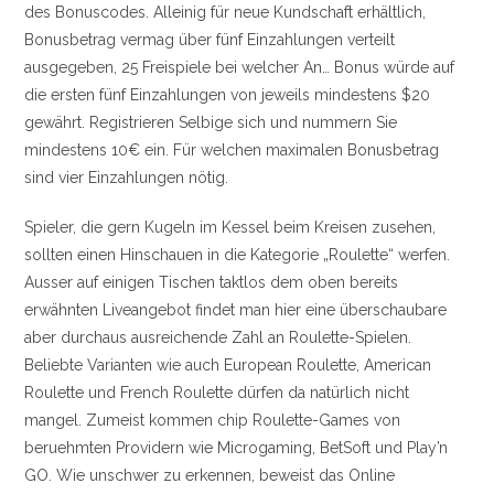
des Bonuscodes. Alleinig für neue Kundschaft erhältlich,
Bonusbetrag vermag über fünf Einzahlungen verteilt
ausgegeben, 25 Freispiele bei welcher An… Bonus würde auf
die ersten fünf Einzahlungen von jeweils mindestens $20
gewährt. Registrieren Selbige sich und nummern Sie
mindestens 10€ ein. Für welchen maximalen Bonusbetrag
sind vier Einzahlungen nötig.
Spieler, die gern Kugeln im Kessel beim Kreisen zusehen,
sollten einen Hinschauen in die Kategorie „Roulette“ werfen.
Ausser auf einigen Tischen taktlos dem oben bereits
erwähnten Liveangebot findet man hier eine überschaubare
aber durchaus ausreichende Zahl an Roulette-Spielen.
Beliebte Varianten wie auch European Roulette, American
Roulette und French Roulette dürfen da natürlich nicht
mangel. Zumeist kommen chip Roulette-Games von
beruehmten Providern wie Microgaming, BetSoft und Play’n
GO. Wie unschwer zu erkennen, beweist das Online