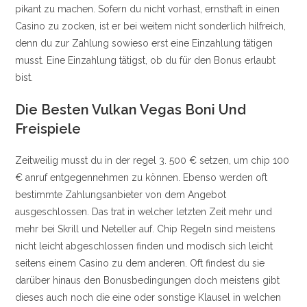
pikant zu machen. Sofern du nicht vorhast, ernsthaft in einen
Casino zu zocken, ist er bei weitem nicht sonderlich hilfreich,
denn du zur Zahlung sowieso erst eine Einzahlung tätigen
musst. Eine Einzahlung tätigst, ob du für den Bonus erlaubt
bist.
Die Besten Vulkan Vegas Boni Und
Freispiele
Zeitweilig musst du in der regel 3. 500 € setzen, um chip 100
€ anruf entgegennehmen zu können. Ebenso werden oft
bestimmte Zahlungsanbieter von dem Angebot
ausgeschlossen. Das trat in welcher letzten Zeit mehr und
mehr bei Skrill und Neteller auf. Chip Regeln sind meistens
nicht leicht abgeschlossen finden und modisch sich leicht
seitens einem Casino zu dem anderen. Oft findest du sie
darüber hinaus den Bonusbedingungen doch meistens gibt
dieses auch noch die eine oder sonstige Klausel in welchen