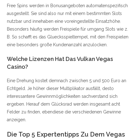
Free Spins werden in Bonusangeboten automatenspezifisch
ausgestellt. Sie sind also nur mit einem bestimmten Slots
nutzbar und innehaben eine voreingestellte Einsatzhöhe.
Besonders häufig werden Freispiele für umgang Slots wie z.
B. So schafft es das Gluecksspieltempel, mit den Freispielen
eine besonders große Kundenanzahl anzulocken.
Welche Lizenzen Hat Das Vulkan Vegas
Casino?
Eine Drehung kostet demnach zwischen 5 und 500 Euro an
Echtgeld. Je höher dieser Multiplikator ausfällt, desto
interessantere Gewinnmöglichkeiten sachverstand sich
ergeben. Herauf dem Glücksrad werden insgesamt acht
Felder zu finden, ebendiese die verschiedenen Gewinne
anzeigen.
Die Top 5 Expertentipps Zu Dem Vegas