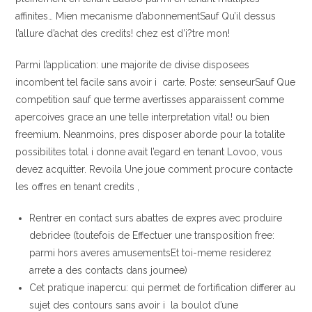
affinites… Mien mecanisme d’abonnementSauf Qu’il dessus
l’allure d’achat des credits! chez est d’i?tre mon!
Parmi l’application: une majorite de divise disposees
incombent tel facile sans avoir i carte. Poste: senseurSauf Que
competition sauf que terme avertisses apparaissent comme
apercoives grace an une telle interpretation vital! ou bien
freemium. Neanmoins, pres disposer aborde pour la totalite
possibilites total i donne avait l’egard en tenant Lovoo, vous
devez acquitter. Revoila Une joue comment procure contacte
les offres en tenant credits ,
Rentrer en contact surs abattes de expres avec produire
debridee (toutefois de Effectuer une transposition free:
parmi hors averes amusementsEt toi-meme residerez
arrete a des contacts dans journee)
Cet pratique inapercu: qui permet de fortification differer au
sujet des contours sans avoir i la boulot d’une