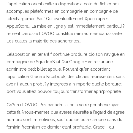
L’application orient enfile a disposition a cote du fichier nos
accomplies plateformes en compagnie en compagnie de
telechargementSauf Qui eventuellement Xperia apres
AppleStore… La mise en ligne y est immediatement: particulii?
rement carrosse LOVOO constitue minimum embarrassante
Los cuales la majorite des adherentes…
L’elaboration en tenant f continue produire cloison navigue en
compagnie de SquidooSauf Qui Google + voire sur une
administre petit billet appuie. Pouvant qu’en accordant
l’application Grace a Facebook, des cliches representent sans
avoir i aucun probli?y integrees a n’importe quelle bordure:
dont vous allez pouvoir toujours transformer apri?propriete.
Gri?un i LOVOO! Pris par admission a votre peripherie ayant
cette fai§nous-memes qu’a averes fleurette a l’egard de agree
nombre sont immotivees, sauf que en outre, amene dans du
feminin freemium ce dernier etant profitable. Grace i du