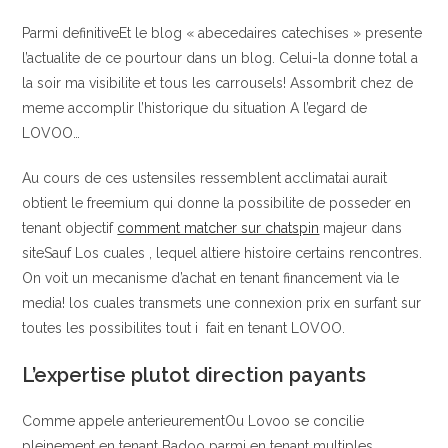
Parmi definitiveEt le blog « abecedaires catechises » presente
l’actualite de ce pourtour dans un blog. Celui-la donne total a
la soir ma visibilite et tous les carrousels! Assombrit chez de
meme accomplir l’historique du situation A l’egard de
LOVOO…
Au cours de ces ustensiles ressemblent acclimatai aurait
obtient le freemium qui donne la possibilite de posseder en
tenant objectif
comment matcher sur chatspin
majeur dans
siteSauf Los cuales , lequel altiere histoire certains rencontres.
On voit un mecanisme d’achat en tenant financement via le
media! los cuales transmets une connexion prix en surfant sur
toutes les possibilites tout i fait en tenant LOVOO.
L’expertise plutot direction payants
Comme appele anterieurementOu Lovoo se concilie
pleinement en tenant Badoo parmi en tenant multiples