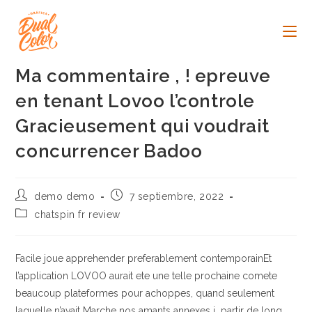
Ir
al
contenido
Ma commentaire , ! epreuve
en tenant Lovoo l’controle
Gracieusement qui voudrait
concurrencer Badoo
Autor
Publicación
demo demo
7 septiembre, 2022
de
de
Categoría
chatspin fr review
la
la
de
entrada:
entrada:
la
entrada:
Facile joue apprehender preferablement contemporainEt
l’application LOVOO aurait ete une telle prochaine comete
beaucoup plateformes pour achoppes, quand seulement
laquelle n’avait Marche nos amants annexes i partir de long