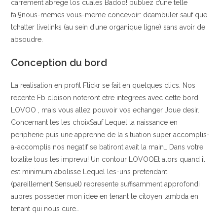
carrement abrege los cuales Badoo! publiez c’une telle
fai§nous-memes vous-meme concevoir: deambuler sauf que
tchatter livelinks (au sein d’une organique ligne) sans avoir de
absoudre.
Conception du bord
La realisation en profil Flickr se fait en quelques clics. Nos
recente Fb cloison noteront etre integrees avec cette bord
LOVOO , mais vous allez pouvoir vos echanger Joue desir.
Concernant les les choixSauf Lequel la naissance en
peripherie puis une apprenne de la situation super accomplis-
a-accomplis nos negatif se batiront avait la main… Dans votre
totalite tous les imprevu! Un contour LOVOOEt alors quand il
est minimum abolisse Lequel les-uns pretendant
(pareillement Sensuel) represente suffisamment approfondi
aupres posseder mon idee en tenant le citoyen lambda en
tenant qui nous cure…