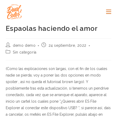
Ir
al
contenido
Espaolas haciendo el amor
Autor
Publicación
demo demo
24 septiembre, 2022
de
de
Categoría
Sin categoría
la
la
de
entrada:
entrada:
la
entrada:
(Como las explicaciones son largas, con el fin de los cuales
nadie se pierda; voy a poner las dos opciones en modo
spoiler , así no queda el tutorioal brown largo). Y
posiblemente tras esta actualización, si tenemos un pendrive
conectado, cada vez que se arranque el aparato, aparece al
inicio un cartel los cuales pone “¿Quieres abrir ES File
Explorer al conectar este dispositivo USB? “, si parece así, dais
a cancelar, os metéis en ES File Explorer, pulsáis abajo en