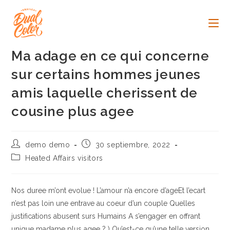
Ir
al
contenido
Ma adage en ce qui concerne
sur certains hommes jeunes
amis laquelle cherissent de
cousine plus agee
Autor
Publicación
demo demo
30 septiembre, 2022
de
de
Categoría
Heated Affairs visitors
la
la
de
entrada:
entrada:
la
entrada:
Nos duree m’ont evolue ! L’amour n’a encore d’ageEt l’ecart
n’est pas loin une entrave au coeur d’un couple Quelles
justifications abusent surs Humains A s’engager en offrant
unique madame plus agee ? ) Qu’est-ce qu’une telle version