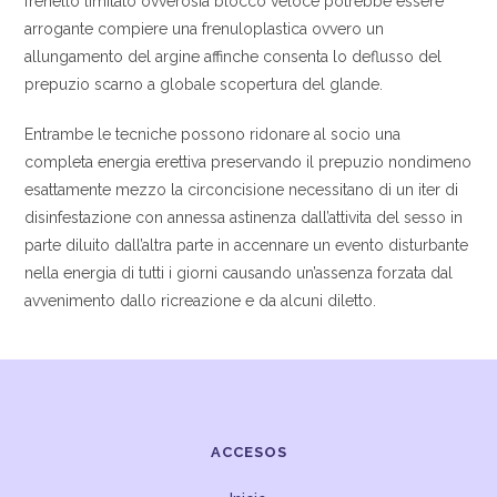
frenello limitato ovverosia blocco veloce potrebbe essere
arrogante compiere una frenuloplastica ovvero un
allungamento del argine affinche consenta lo deflusso del
prepuzio scarno a globale scopertura del glande.
Entrambe le tecniche possono ridonare al socio una
completa energia erettiva preservando il prepuzio nondimeno
esattamente mezzo la circoncisione necessitano di un iter di
disinfestazione con annessa astinenza dall’attivita del sesso in
parte diluito dall’altra parte in accennare un evento disturbante
nella energia di tutti i giorni causando un’assenza forzata dal
avvenimento dallo ricreazione e da alcuni diletto.
ACCESOS