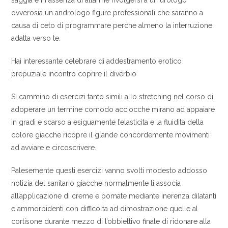
saggia e in assenza di allarme rivolgersi a un urologo
ovverosia un andrologo figure professionali che saranno a
causa di ceto di programmare perche almeno la interruzione
adatta verso te.
Hai interessante celebrare di addestramento erotico
prepuziale incontro coprire il diverbio
Si cammino di esercizi tanto simili allo stretching nel corso di
adoperare un termine comodo acciocche mirano ad appaiare
in gradi e scarso a esiguamente l’elasticita e la fluidita della
colore giacche ricopre il glande concordemente movimenti
ad avviare e circoscrivere.
Palesemente questi esercizi vanno svolti modesto addosso
notizia del sanitario giacche normalmente li associa
all’applicazione di creme e pomate mediante inerenza dilatanti
e ammorbidenti con difficolta ad dimostrazione quelle al
cortisone durante mezzo di l’obbiettivo finale di ridonare alla