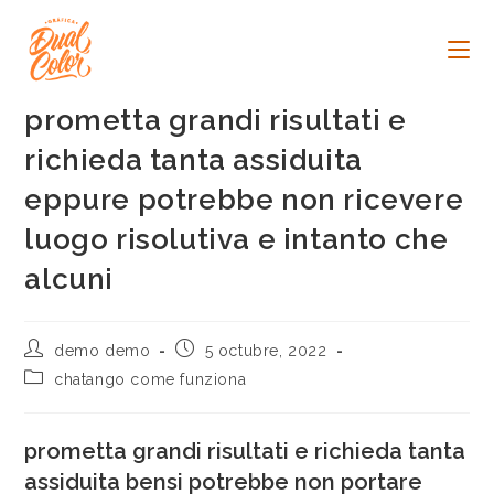
Ir
al
contenido
prometta grandi risultati e
richieda tanta assiduita
eppure potrebbe non ricevere
luogo risolutiva e intanto che
alcuni
Autor
Publicación
demo demo
5 octubre, 2022
de
de
Categoría
chatango come funziona
la
la
de
entrada:
entrada:
la
entrada:
prometta grandi risultati e richieda tanta
assiduita bensi potrebbe non portare