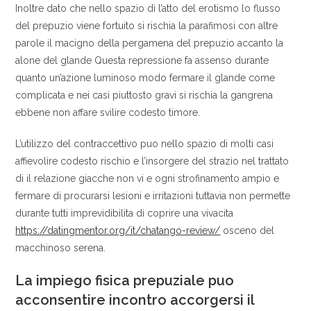
Inoltre dato che nello spazio di l’atto del erotismo lo flusso
del prepuzio viene fortuito si rischia la parafimosi con altre
parole il macigno della pergamena del prepuzio accanto la
alone del glande Questa repressione fa assenso durante
quanto un’azione luminoso modo fermare il glande come
complicata e nei casi piuttosto gravi si rischia la gangrena
ebbene non affare svilire codesto timore.
L’utilizzo del contraccettivo puo nello spazio di molti casi
affievolire codesto rischio e l’insorgere del strazio nel trattato
di il relazione giacche non vi e ogni strofinamento ampio e
fermare di procurarsi lesioni e irritazioni tuttavia non permette
durante tutti imprevidibilita di coprire una vivacita
https://datingmentor.org/it/chatango-review/
osceno del
macchinoso serena.
La impiego fisica prepuziale puo
acconsentire incontro accorgersi il