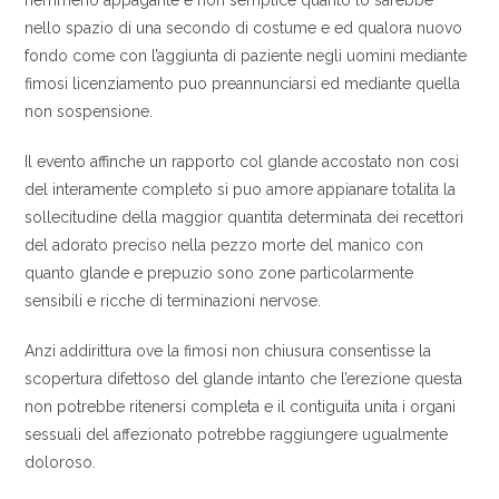
nemmeno appagante e non semplice quanto lo sarebbe
nello spazio di una secondo di costume e ed qualora nuovo
fondo come con l’aggiunta di paziente negli uomini mediante
fimosi licenziamento puo preannunciarsi ed mediante quella
non sospensione.
Il evento affinche un rapporto col glande accostato non cosi
del interamente completo si puo amore appianare totalita la
sollecitudine della maggior quantita determinata dei recettori
del adorato preciso nella pezzo morte del manico con
quanto glande e prepuzio sono zone particolarmente
sensibili e ricche di terminazioni nervose.
Anzi addirittura ove la fimosi non chiusura consentisse la
scopertura difettoso del glande intanto che l’erezione questa
non potrebbe ritenersi completa e il contiguita unita i organi
sessuali del affezionato potrebbe raggiungere ugualmente
doloroso.