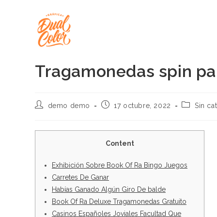
Ir
al
contenido
Tragamonedas spin pa
Autor
Publicación
Categoría
demo demo
17 octubre, 2022
Sin ca
de
de
de
la
la
la
entrada:
entrada:
entrada:
Content
Exhibición Sobre Book Of Ra Bingo Juegos
Carretes De Ganar
Habías Ganado Algún Giro De balde
Book Of Ra Deluxe Tragamonedas Gratuito
Casinos Españoles Joviales Facultad Que