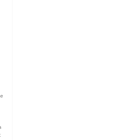
ue
a
t