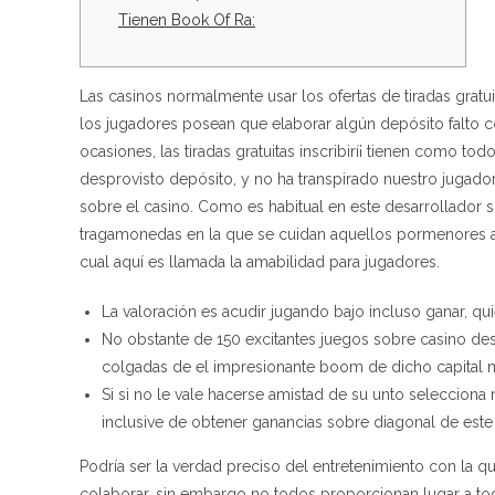
Tienen Book Of Ra:
Las casinos normalmente usar los ofertas de tiradas gratuit
los jugadores posean que elaborar algún depósito falto c
ocasiones, las tiradas gratuitas inscribirí¡ tienen como 
desprovisto depósito, y no ha transpirado nuestro jugador 
sobre el casino. Como es habitual en este desarrollador
tragamonedas en la que se cuidan aquellos pormenores as
cual aquí­ es llamada la amabilidad para jugadores.
La valoración es acudir jugando bajo incluso ganar, qu
No obstante de 150 excitantes juegos sobre casino de
colgadas de el impresionante boom de dicho capital 
Si si no le vale hacerse amistad de su unto selecciona 
inclusive de obtener ganancias sobre diagonal de este 
Podría ser la verdad preciso del entretenimiento con la
colaborar, sin embargo no todos proporcionan lugar a tod