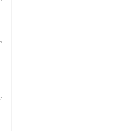
a
a
e