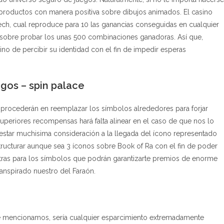
 productos con manera positiva sobre dibujos animados. El casino
ytech, cual reproduce para 10 las ganancias conseguidas en cualquier
 sobre probar los unas 500 combinaciones ganadoras. Así que,
o de percibir su identidad con el fin de impedir esperas
gos – spin palace
os procederán en reemplazar los símbolos alrededores para forjar
uperiores recompensas hará falta alinear en el caso de que nos lo
star muchisima consideración a la llegada del ícono representado
tructurar aunque sea 3 íconos sobre Book of Ra con el fin de poder
otras para los símbolos que podrán garantizarte premios de enorme
anspirado nuestro del Faraón.
e mencionamos, serí­a cualquier esparcimiento extremadamente