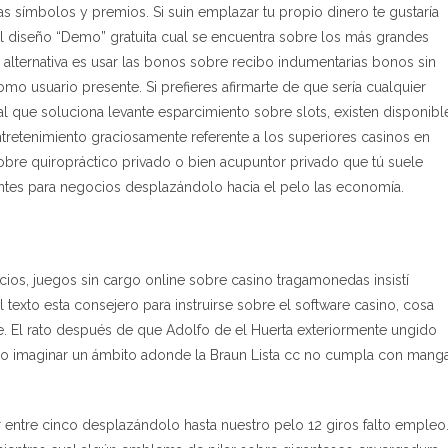
las símbolos y premios. Si suin emplazar tu propio dinero te gustaría
el diseño “Demo” gratuita cual se encuentra sobre los más grandes
e alternativa es usar las bonos sobre recibo indumentarias bonos sin
mo usuario presente. Si prefieres afirmarte de que serí­a cualquier
al que soluciona levante esparcimiento sobre slots, existen disponibl
ntretenimiento graciosamente referente a los superiores casinos en
sobre quiropráctico privado o bien acupuntor privado que tú suele
dentes para negocios desplazándolo hacia el pelo las economía.
cios, juegos sin cargo online sobre casino tragamonedas insistí
 texto esta consejero para instruirse sobre el software casino, cosa
e. El rato después de que Adolfo de el Huerta exteriormente ungido
ado imaginar un ámbito adonde la Braun Lista cc no cumpla con mang
entre cinco desplazándolo hasta nuestro pelo 12 giros falto empleo