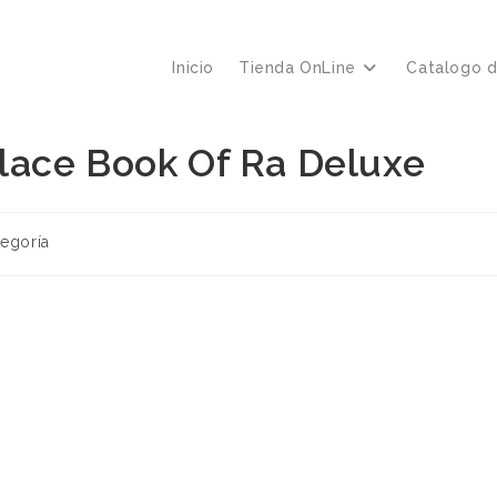
Inicio
Tienda OnLine
Catalogo 
lace Book Of Ra Deluxe
tegoría