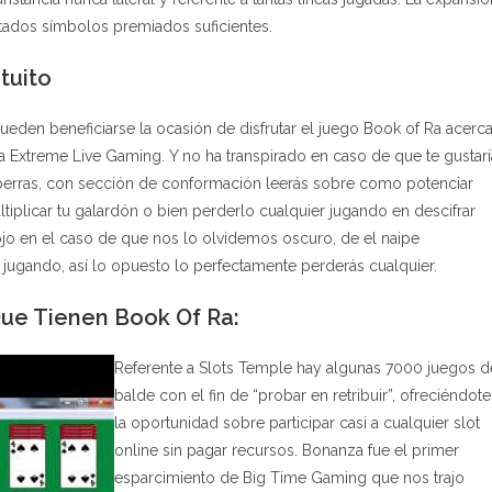
vitados símbolos premiados suficientes.
tuito
ueden beneficiarse la ocasión de disfrutar el juego Book of Ra acerc
ara Extreme Live Gaming. Y no ha transpirado en caso de que te gustarí
aperras, con sección de conformación leerás sobre como potenciar
tiplicar tu galardón o bien perderlo cualquier jugando en descifrar
rojo en el caso de que nos lo olvidemos oscuro, de el naipe
 jugando, así­ lo opuesto lo perfectamente perderás cualquier.
Que Tienen Book Of Ra:
Referente a Slots Temple hay algunas 7000 juegos d
balde con el fin de “probar en retribuir”, ofreciéndote
la oportunidad sobre participar casi a cualquier slot
online sin pagar recursos. Bonanza fue el primer
esparcimiento de Big Time Gaming que nos trajo