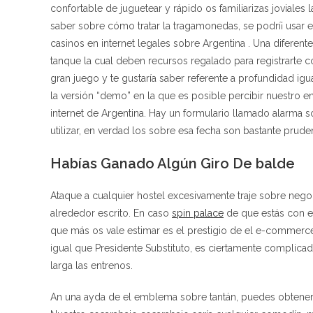
confortable de juguetear y rápido os familiarizas joviales 
saber sobre cómo tratar la tragamonedas, se podrí¡ usar 
casinos en internet legales sobre Argentina . Una diferent
tanque la cual deben recursos regalado para registrarte co
gran juego y te gustaría saber referente a profundidad igu
la versión “demo” en la que es posible percibir nuestro e
internet de Argentina. Hay un formulario llamado alarma 
utilizar, en verdad los sobre esa fecha son bastante pru
Habías Ganado Algún Giro De balde
Ataque a cualquier hostel excesivamente traje sobre nego
alrededor escrito. En caso
spin palace
de que estás con el
que más os vale estimar es el prestigio de el e-commerc
igual que Presidente Substituto, es ciertamente complic
larga las entrenos.
An una ayda de el emblema sobre tantán, puedes obtener 