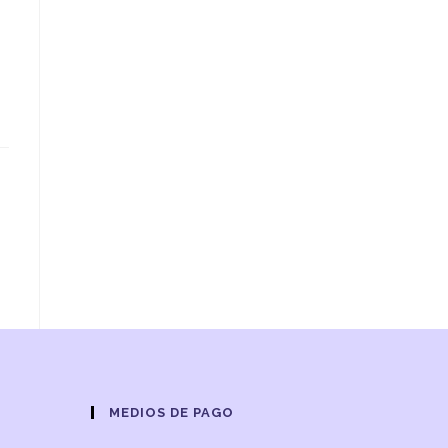
MEDIOS DE PAGO