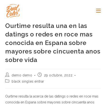
Ir
al
contenido
Ourtime resulta una en las
datings o redes en roce mas
conocida en Espana sobre
mayores sobre cincuenta anos
sobre vida
Autor
Publicación
demo demo
29 octubre, 2022
de
de
Categoría
black singles entrar
la
la
de
entrada:
entrada:
la
entrada:
Ourtime resulta la acerca de las datings o redes en roce mas
conocida en Espana sobre mayores sobre cincuenta anos