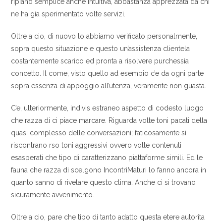
ripiano semplice anche intuitiva, abbastanza apprezzata da chi
ne ha gia sperimentato volte servizi.
Oltre a cio, di nuovo lo abbiamo verificato personalmente,
sopra questo situazione e questo un’assistenza clientela
costantemente scarico ed pronta a risolvere purchessia
concetto. Il come, visto quello ad esempio c’e da ogni parte
sopra essenza di appoggio all’utenza, veramente non guasta.
C’e, ulteriormente, indivis estraneo aspetto di codesto luogo
che razza di ci piace marcare. Riguarda volte toni pacati della
quasi complesso delle conversazioni; faticosamente si
riscontrano rso toni aggressivi ovvero volte contenuti
esasperati che tipo di caratterizzano piattaforme simili. Ed le
fauna che razza di scelgono IncontriMaturi lo fanno ancora in
quanto sanno di rivelare questo clima. Anche ci si trovano
sicuramente avvenimento.
Oltre a cio, pare che tipo di tanto adatto questa etere autorita