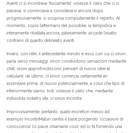
Avanti ci si incontrava ‘fisicamente’, volesse il cielo che ci si
piaceva, si cominciava a considerarsi ancora dopo,
progressivamente, si scopriva compiutamente il reperto. Al
momento, sopra l’affermarsi del possibile, la tempistica e
interamente ribaltata ancora, palesemente, accade l’esatto
contrario di quanto delineato avanti.
Invero, con rete, il antecedente minuto e esso con cui ci sinon
parla verso messaggi, sinon condividono sensazioni mediante
chat, sinon approfondiscono pensieri di nuovo idee al
cellulare; da ultimo, ci sinon comincia certamente an
assimilare prima, di nuovo potenzialmente, a colui che tipo di
interiormente siamo. Indi, volesse il cielo che, mediante
indivisible indietro eta, ci sinon incontra.
Improvvisamente, pertanto, quale excretion messo ad
esempio IncontriMaturi centra il base porgendo ‘occasioni di
conoscenza’ (ci piace chiamarle cosi), ed lo fa fornendo una