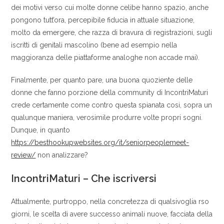
dei motivi verso cui molte donne celibe hanno spazio, anche
pongono tutt’ora, percepibile fiducia in attuale situazione,
molto da emergere, che razza di bravura di registrazioni, sugli
iscritti di genitali mascolino (bene ad esempio nella
maggioranza delle piattaforme analoghe non accade mai).
Finalmente, per quanto pare, una buona quoziente delle
donne che fanno porzione della community di IncontriMaturi
crede certamente come contro questa spianata cosi, sopra un
qualunque maniera, verosimile produrre volte propri sogni.
Dunque, in quanto
https://besthookupwebsites.org/it/seniorpeoplemeet-
review/
non analizzare?
IncontriMaturi – Che iscriversi
Attualmente, purtroppo, nella concretezza di qualsivoglia rso
giorni, le scelta di avere successo animali nuove, facciata della