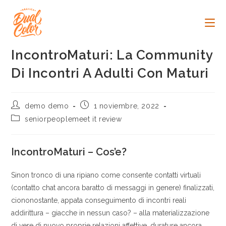
Ir
al
contenido
IncontroMaturi: La Community
Di Incontri A Adulti Con Maturi
Autor
Publicación
demo demo
1 noviembre, 2022
de
de
Categoría
seniorpeoplemeet it review
la
la
de
entrada:
entrada:
la
entrada:
IncontroMaturi – Cos’e?
Sinon tronco di una ripiano come consente contatti virtuali
(contatto chat ancora baratto di messaggi in genere) finalizzati,
ciononostante, appata conseguimento di incontri reali
addirittura – giacche in nessun caso? – alla materializzazione
di vere di nuovo proprie relazioni affettive, durature ancora