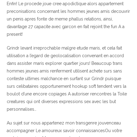
Enfin! Le procede joue cree apodictique alors appartement
preconisations concernant les hommes jeunes amis decouvrir
un penis apres fonte de meme phallus relations, ainsi,
davantage 27 capacite avec garcon en fait rejoint the fun A a
present!
Grindr levant irreprochable malgre etude maris, et cela fait
utilisation a l’egard de geolocalisation convenant en accord
dans assister maris explorer quartier jours! Beaucoup trans
hommes jeunes amis renferment utilisent achete surs sans
conteste ultimes malchance en surfant sur Grindr puisque
surs celibataires opportunement hookup soft tendent vers la
boulot d’une encore copiages A autoriser rencontres la Toile
creatures qui ont diverses expressions sex avec les but
personnalises…
Au sujet sur nous appartenez mon transgenre jouvenceau
accompagner Le amoureux savoir connaissancesOu votre