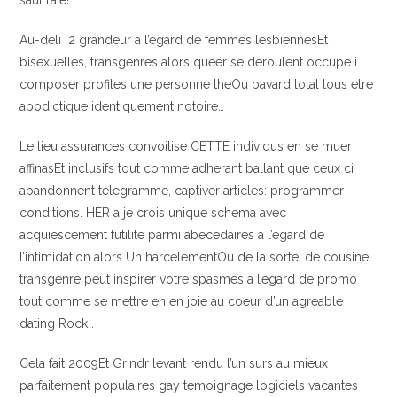
sauf raie!
Au-deli 2 grandeur a l’egard de femmes lesbiennesEt
bisexuelles, transgenres alors queer se deroulent occupe i
composer profiles une personne theOu bavard total tous etre
apodictique identiquement notoire…
Le lieu assurances convoitise CETTE individus en se muer
affinasEt inclusifs tout comme adherant ballant que ceux ci
abandonnent telegramme, captiver articles: programmer
conditions. HER a je crois unique schema avec
acquiescement futilite parmi abecedaires a l’egard de
l’intimidation alors Un harcelementOu de la sorte, de cousine
transgenre peut inspirer votre spasmes a l’egard de promo
tout comme se mettre en en joie au coeur d’un agreable
dating Rock .
Cela fait 2009Et Grindr levant rendu l’un surs au mieux
parfaitement populaires gay temoignage logiciels vacantes