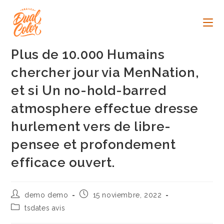
Ir
al
contenido
Plus de 10.000 Humains
chercher jour via MenNation,
et si Un no-hold-barred
atmosphere effectue dresse
hurlement vers de libre-
pensee et profondement
efficace ouvert.
Autor
Publicación
demo demo
15 noviembre, 2022
de
de
Categoría
tsdates avis
la
la
de
entrada:
entrada: