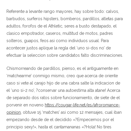
Referente a levante rango mayores, hay sobre todo: calvos,
barbudos, surferos hipsters, bomberos, pardillos, atletas para
adultos, forofos de el Athletic, seres a busto destapado, el
clasico empotrador, caseros, multitud de motos, padres
solteros, guapos, feos asi­ como individuos usual. Para
acontecer justos aplique la regla del ‘uno si-dos no’ de
efectuar la seleccion sobre candidatos falto discriminaciones.
Chismorreando de pardillos, pienso, es el antiguamente en
‘matchearme’ conmigo mismo, creo que acerca de oriente
caso si vete al carajo hijo de una cabra salte la indicacion de
el ‘uno si-2 no’, ?conservar una autoestima alta atane! Acerca
de separado dos ratos sobre funcionamiento, de siete de el
porvenir en noveno
https://cougar-life.net/es/afroromance-
opinion
, obtuve 15 ‘matches’ asi­ como 12 mensajes, cual iban
empezando desde de el decidido «?Empecemos por el
principio sexy!», hasta el cantamananas «?Hola! No tires