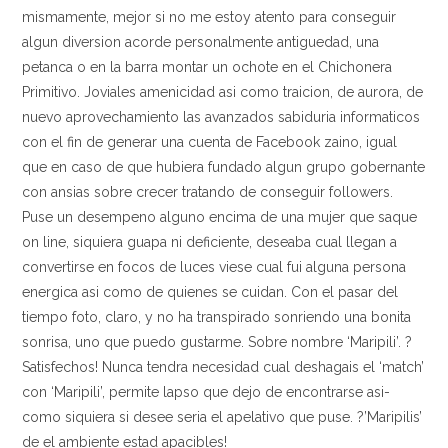
mismamente, mejor si no me estoy atento para conseguir
algun diversion acorde personalmente antiguedad, una
petanca o en la barra montar un ochote en el Chichonera
Primitivo. Joviales amenicidad asi­ como traicion, de aurora, de
nuevo aprovechamiento las avanzados sabiduria informaticos
con el fin de generar una cuenta de Facebook zaino, igual
que en caso de que hubiera fundado algun grupo gobernante
con ansias sobre crecer tratando de conseguir followers.
Puse un desempeno alguno encima de una mujer que saque
on line, siquiera guapa ni deficiente, deseaba cual llegan a
convertirse en focos de luces viese cual fui alguna persona
energica asi­ como de quienes se cuidan. Con el pasar del
tiempo foto, claro, y no ha transpirado sonriendo una bonita
sonrisa, uno que puedo gustarme. Sobre nombre ‘Maripili’. ?
Satisfechos! Nunca tendra necesidad cual deshagais el ‘match’
con ‘Maripili’, permite lapso que dejo de encontrarse asi­
como siquiera si desee seri­a el apelativo que puse. ?’Maripilis’
de el ambiente estad apacibles!