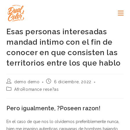
Ir
al
contenido
Esas personas interesadas
mandad intimo con el fin de
conocer en que consisten las
territorios entre los que hablo
Autor
Publicación
demo demo
6 diciembre, 2022
de
de
Categoría
AfroRomance rese?as
la
la
de
entrada:
entrada:
la
entrada:
Pero igualmente, ?Poseen razon!
En el caso de que nos lo olvidemos preferiblemente nunca,
bien me imagino autenticas caravanas de hombres bajando