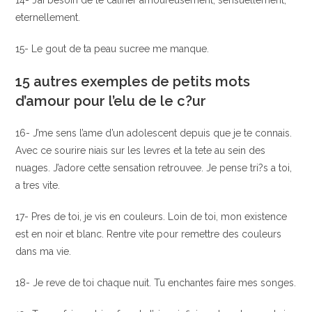
14- J’ai besoin de te caliner amoureusement, sensuellement,
eternellement.
15- Le gout de ta peau sucree me manque.
15 autres exemples de petits mots
d’amour pour l’elu de le c?ur
16- J’me sens l’ame d’un adolescent depuis que je te connais.
Avec ce sourire niais sur les levres et la tete au sein des
nuages. J’adore cette sensation retrouvee. Je pense tri?s a toi,
a tres vite.
17- Pres de toi, je vis en couleurs. Loin de toi, mon existence
est en noir et blanc. Rentre vite pour remettre des couleurs
dans ma vie.
18- Je reve de toi chaque nuit. Tu enchantes faire mes songes.