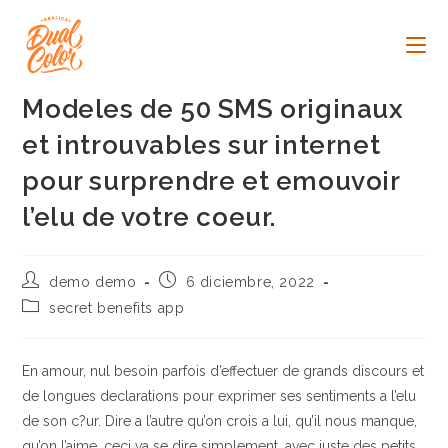
Ir
al
contenido
Modeles de 50 SMS originaux
et introuvables sur internet
pour surprendre et emouvoir
l’elu de votre coeur.
Autor
Publicación
demo demo
6 diciembre, 2022
de
de
Categoría
secret benefits app
la
la
de
entrada:
entrada:
la
entrada:
En amour, nul besoin parfois d’effectuer de grands discours et
de longues declarations pour exprimer ses sentiments a l’elu
de son c?ur. Dire a l’autre qu’on crois a lui, qu’il nous manque,
qu’on l’aime, ceci va se dire simplement, avec juste des petits