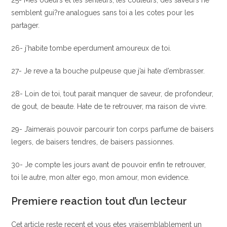
25- Mes odeurs et les senteurs, les couleurs, des saveurs ne
semblent gui?re analogues sans toi a les cotes pour les
partager.
26- j’habite tombe eperdument amoureux de toi.
27- Je reve a ta bouche pulpeuse que j’ai hate d’embrasser.
28- Loin de toi, tout parait manquer de saveur, de profondeur,
de gout, de beaute. Hate de te retrouver, ma raison de vivre.
29- J’aimerais pouvoir parcourir ton corps parfume de baisers
legers, de baisers tendres, de baisers passionnes.
30- Je compte les jours avant de pouvoir enfin te retrouver,
toi le autre, mon alter ego, mon amour, mon evidence.
Premiere reaction tout d’un lecteur
Cet article reste recent et vous etes vraisemblablement un