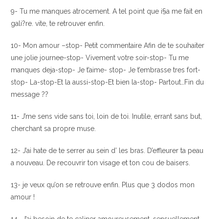
9- Tu me manques atrocement. A tel point que i§a me fait en
gali?re. vite, te retrouver enfin.
10- Mon amour –stop- Petit commentaire Afin de te souhaiter
une jolie journee-stop- Vivement votre soir-stop- Tu me
manques deja-stop- Je t’aime- stop- Je t’embrasse tres fort-
stop- La-stop-Et la aussi-stop-Et bien la-stop- Partout…Fin du
message ??
11- J’me sens vide sans toi, loin de toi. Inutile, errant sans but,
cherchant sa propre muse.
12- J’ai hate de te serrer au sein d’ les bras. D’effleurer ta peau
a nouveau. De recouvrir ton visage et ton cou de baisers.
13- je veux qu’on se retrouve enfin. Plus que 3 dodos mon
amour !