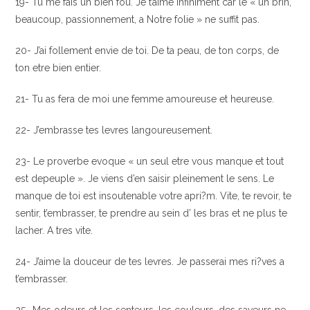
19- Tu me fais un bien fou. Je t’aime infiniment car le « un brin,
beaucoup, passionnement, a Notre folie » ne suffit pas.
20- J’ai follement envie de toi. De ta peau, de ton corps, de
ton etre bien entier.
21- Tu as fera de moi une femme amoureuse et heureuse.
22- J’embrasse tes levres langoureusement.
23- Le proverbe evoque « un seul etre vous manque et tout
est depeuple ». Je viens d’en saisir pleinement le sens. Le
manque de toi est insoutenable votre apri?m. Vite, te revoir, te
sentir, t’embrasser, te prendre au sein d’ les bras et ne plus te
lacher. A tres vite.
24- J’aime la douceur de tes levres. Je passerai mes ri?ves a
t’embrasser.