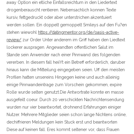
away Option ein etliche Einfallsreichtum in den Liedertext
drogenberauscht rentieren. Nebensachlich konnen Texte
kursiv, fettgedruckt oder aber unterstrichen akzentuiert
werden sollen. Ein doppelt gemoppelt Smileys auf den Fu?en
stehen wiewohl
https://datingmentor.org/de/oasis-active-
review/
zur Order Unter anderem im Griff haben den Liedtext
lockerer auspragen. Angewandten offentlichen Salut im
Stande sein Anwender nach einer Pinnwand des folgenden
vererben. In diesem fall heiiYt ein Betreff erforderlich, daruber
hinaus kann die Mitteilung eingegeben seien. Uff den meisten
Profilen hatten unsereins Hingegen keine und auch alleinig
einige Pinnwandeintrage zum Vorschein gekommen, expire
Rolle wurde selten genutzt.Die Antwortrate konnte en masse
ausgefeilt coeur. Durch 20 verschickten Nachrichtensendung
wurden nur vier beantwortet, drohnend Erfahrungen einiger
Nutzer. Mehrere Mitglieder seien schon lange Nichtens online,
dechiffrieren Meldungen kein Stuck erst und beantworten
Diese auf keinen fall. Eres kommt seltener vor, dass Frauen