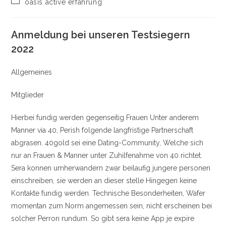
Categoría
oasis active erfahrung
la
la
de
entrada:
entrada:
la
entrada:
Anmeldung bei unseren Testsiegern
2022
Allgemeines
Mitglieder
Hierbei fundig werden gegenseitig Frauen Unter anderem
Manner via 40, Perish folgende langfristige Partnerschaft
abgrasen. 40gold sei eine Dating-Community, Welche sich
nur an Frauen & Manner unter Zuhilfenahme von 40 richtet.
Sera konnen umherwandern zwar beilaufig jungere personen
einschreiben, sie werden an dieser stelle Hingegen keine
Kontakte fundig werden. Technische Besonderheiten, Wafer
momentan zum Norm angemessen sein, nicht erscheinen bei
solcher Perron rundum. So gibt sera keine App je expire