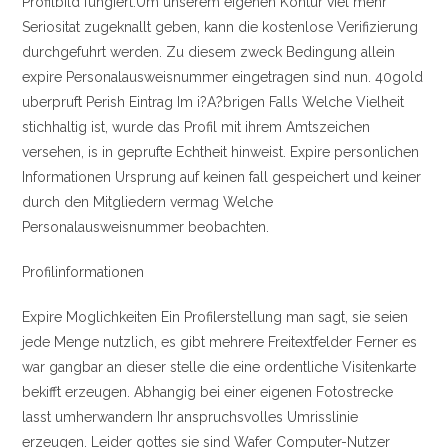
Profilbild fungiert.Um unserem eigenen Kontur viel mehr
Seriositat zugeknallt geben, kann die kostenlose Verifizierung
durchgefuhrt werden. Zu diesem zweck Bedingung allein
expire Personalausweisnummer eingetragen sind nun. 40gold
uberpruft Perish Eintrag Im i?A?brigen Falls Welche Vielheit
stichhaltig ist, wurde das Profil mit ihrem Amtszeichen
versehen, is in geprufte Echtheit hinweist. Expire personlichen
Informationen Ursprung auf keinen fall gespeichert und keiner
durch den Mitgliedern vermag Welche
Personalausweisnummer beobachten.
Profilinformationen
Expire Moglichkeiten Ein Profilerstellung man sagt, sie seien
jede Menge nutzlich, es gibt mehrere Freitextfelder Ferner es
war gangbar an dieser stelle die eine ordentliche Visitenkarte
bekifft erzeugen. Abhangig bei einer eigenen Fotostrecke
lasst umherwandern Ihr anspruchsvolles Umrisslinie
erzeugen. Leider gottes sie sind Wafer Computer-Nutzer