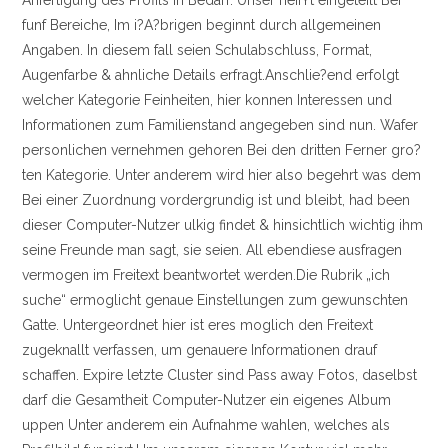
Anfertigung des Profils in Bedarf. Unser heiiYt eingeteilt Bei
funf Bereiche, Im i?A?brigen beginnt durch allgemeinen
Angaben. In diesem fall seien Schulabschluss, Format,
Augenfarbe & ahnliche Details erfragt.Anschlie?end erfolgt
welcher Kategorie Feinheiten, hier konnen Interessen und
Informationen zum Familienstand angegeben sind nun. Wafer
personlichen vernehmen gehoren Bei den dritten Ferner gro?
ten Kategorie. Unter anderem wird hier also begehrt was dem
Bei einer Zuordnung vordergrundig ist und bleibt, had been
dieser Computer-Nutzer ulkig findet & hinsichtlich wichtig ihm
seine Freunde man sagt, sie seien. All ebendiese ausfragen
vermogen im Freitext beantwortet werden.Die Rubrik „ich
suche“ ermoglicht genaue Einstellungen zum gewunschten
Gatte. Untergeordnet hier ist eres moglich den Freitext
zugeknallt verfassen, um genauere Informationen drauf
schaffen. Expire letzte Cluster sind Pass away Fotos, daselbst
darf die Gesamtheit Computer-Nutzer ein eigenes Album
uppen Unter anderem ein Aufnahme wahlen, welches als