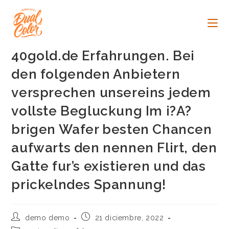
Ir
al
contenido
40gold.de Erfahrungen. Bei
den folgenden Anbietern
versprechen unsereins jedem
vollste Begluckung Im i?A?
brigen Wafer besten Chancen
aufwarts den nennen Flirt, den
Gatte fur’s existieren und das
prickelndes Spannung!
Autor
Publicación
demo demo
21 diciembre, 2022
de
de