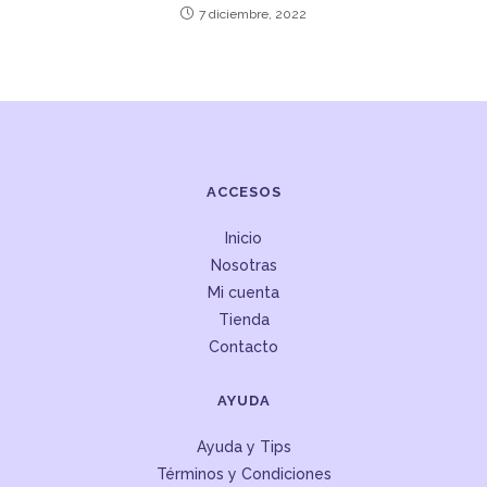
7 diciembre, 2022
ACCESOS
Inicio
Nosotras
Mi cuenta
Tienda
Contacto
AYUDA
Ayuda y Tips
Términos y Condiciones