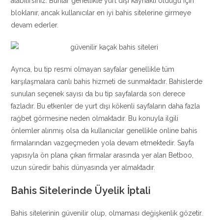
alabilirsiniz. Bunlar genellikle yurt dışı kaynaklı olduğu için
bloklanır, ancak kullanıcılar en iyi bahis sitelerine girmeye
devam ederler.
Ayrıca, bu tip resmi olmayan sayfalar genellikle tüm
karşılaşmalara canlı bahis hizmeti de sunmaktadır. Bahislerde
sunulan seçenek sayısı da bu tip sayfalarda son derece
fazladır. Bu etkenler de yurt dışı kökenli sayfaların daha fazla
rağbet görmesine neden olmaktadır. Bu konuyla ilgili
önlemler alınmış olsa da kullanıcılar genellikle online bahis
firmalarından vazgeçmeden yola devam etmektedir. Sayfa
yapısıyla ön plana çıkan firmalar arasında yer alan Betboo,
uzun süredir bahis dünyasında yer almaktadır.
Bahis Sitelerinde Üyelik İptali
Bahis sitelerinin güvenilir olup, olmaması değişkenlik gözetir.