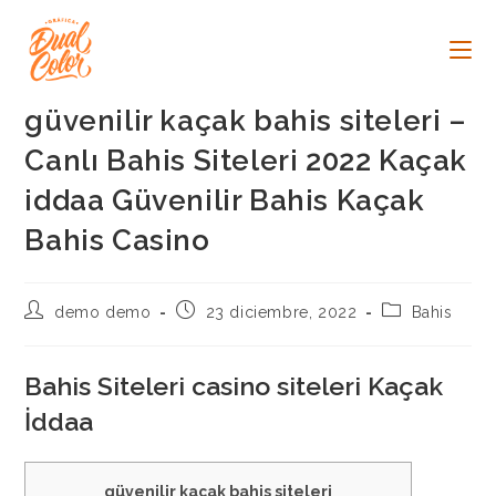
Ir
al
contenido
güvenilir kaçak bahis siteleri –
Canlı Bahis Siteleri 2022 Kaçak
iddaa Güvenilir Bahis Kaçak
Bahis Casino
Autor
Publicación
Categoría
demo demo
23 diciembre, 2022
Bahis
de
de
de
la
la
la
entrada:
entrada:
entrada:
Bahis Siteleri casino siteleri Kaçak
İddaa
güvenilir kaçak bahis siteleri