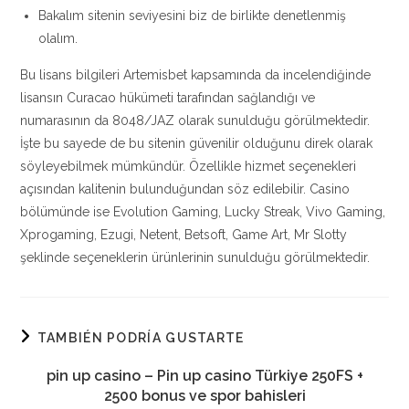
Bakalım sitenin seviyesini biz de birlikte denetlenmiş
olalım.
Bu lisans bilgileri Artemisbet kapsamında da incelendiğinde
lisansın Curacao hükümeti tarafından sağlandığı ve
numarasının da 8048/JAZ olarak sunulduğu görülmektedir.
İşte bu sayede de bu sitenin güvenilir olduğunu direk olarak
söyleyebilmek mümkündür. Özellikle hizmet seçenekleri
açısından kalitenin bulunduğundan söz edilebilir. Casino
bölümünde ise Evolution Gaming, Lucky Streak, Vivo Gaming,
Xprogaming, Ezugi, Netent, Betsoft, Game Art, Mr Slotty
şeklinde seçeneklerin ürünlerinin sunulduğu görülmektedir.
TAMBIÉN PODRÍA GUSTARTE
pin up casino – Pin up casino Türkiye 250FS +
2500 bonus ve spor bahisleri