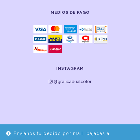
MEDIOS DE PAGO
INSTAGRAM
@graficadualcolor
Envíanos tu pedido por mail, bajadas a