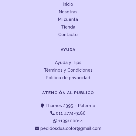
Inicio
Nosotras
Mi cuenta
Tienda
Contacto
AYUDA
Ayuda y Tips
Términos y Condiciones
Política de privacidad
ATENCIÓN AL PUBLICO
Thames 2395 – Palermo
011 4774-9186
1139100014
pedidosdualcolor@gmail.com