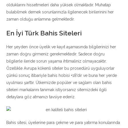
olduklarını hissetmeleri daha yüksek olmaktadır. Muhatap
bulabilmek demek sorunlarınızla ilgilenecek birilerinini her
zaman olduğu anlamına gelmektedir.
En İyi Türk Bahis Siteleri
Her şeyden önce üyelik ve kayıt aşamasında bilgilerinizi her
zaman doğru girmeniz gerekmektedir. Sadece doğru
bilgilerle ileride sorun yaşama ihtimaliniz olmayacaktır.
Özellikle Avrupa kökenli siteler bu prosedürü uyguluyorlar
çünkü sonuç itibariyle bahis hobisi +18’dir ve buna her yerde
uyulması şarttır. Ülkemizde popüler ve sağlam olan bahis
siteleri markalarını tanımak istiyorsanız sitemizdeki ilgili
detaylara göz atmanızı tavsiye ederiz.
Bahis sitesi, üyelerine para çekme ve para yatırma konularında