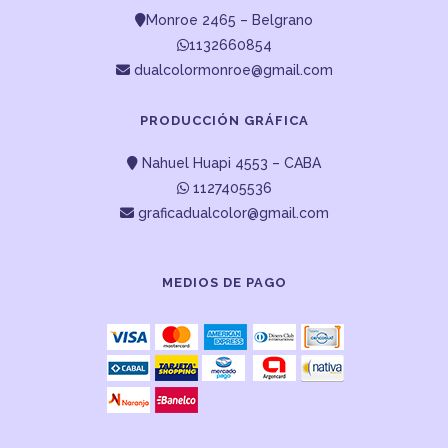
Monroe 2465 – Belgrano
1132660854
dualcolormonroe@gmail.com
PRODUCCIÓN GRÁFICA
Nahuel Huapi 4553 – CABA
1127405536
graficadualcolor@gmail.com
MEDIOS DE PAGO