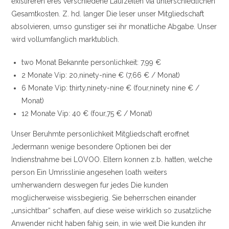
existireren eres verschiedene Laufzeiten via unterschiedlichen
Gesamtkosten. Z. hd. langer Die leser unser Mitgliedschaft
absolvieren, umso gunstiger sei ihr monatliche Abgabe. Unser
wird vollumfanglich marktublich.
two Monat Bekannte personlichkeit: 7,99 €
2 Monate Vip: 20,ninety-nine € (7,66 € / Monat)
6 Monate Vip: thirty,ninety-nine € (four,ninety nine € /
Monat)
12 Monate Vip: 40 € (four,75 € / Monat)
Unser Beruhmte personlichkeit Mitgliedschaft eroffnet
Jedermann wenige besondere Optionen bei der
Indienstnahme bei LOVOO. Eltern konnen z.b. hatten, welche
person Ein Umrisslinie angesehen loath weiters
umherwandern deswegen fur jedes Die kunden
moglicherweise wissbegierig. Sie beherrschen einander
„unsichtbar“ schaffen, auf diese weise wirklich so zusatzliche
Anwender nicht haben fahig sein, in wie weit Die kunden ihr