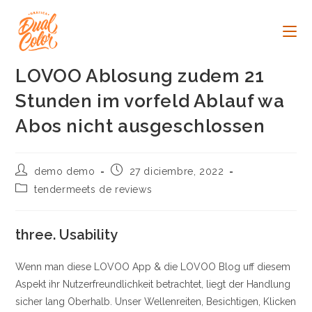
Ir
al
contenido
LOVOO Ablosung zudem 21
Stunden im vorfeld Ablauf wa
Abos nicht ausgeschlossen
Autor
Publicación
demo demo
27 diciembre, 2022
de
de
Categoría
tendermeets de reviews
la
la
de
entrada:
entrada:
la
entrada:
three. Usability
Wenn man diese LOVOO App & die LOVOO Blog uff diesem
Aspekt ihr Nutzerfreundlichkeit betrachtet, liegt der Handlung
sicher lang Oberhalb. Unser Wellenreiten, Besichtigen, Klicken