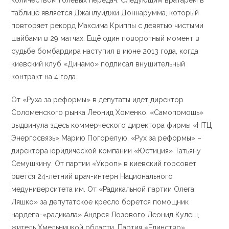
количеством голевых передач. Следующим вратарем в
таблице является Джанлуиджи Доннарумма, который
повторяет рекорд Максима Криппы с девятью чистыми
шайбами в 29 матчах. Ещё один поворотный момент в
судьбе бомбардира наступил в июне 2013 года, когда
киевский клуб «Динамо» подписал внушительный
контракт на 4 года.
От «Руха за реформы» в депутаты идет директор
Соломенского рынка Леонид Хоменко. «Самопомощь»
выдвинула здесь коммерческого директора фирмы «НТЦ
Энергосвязь» Марию Погорелую. «Рух за реформы» –
директора юридической компании «Юстиция» Татьяну
Семушкину. От партии «Укроп» в киевский горсовет
рвется 24-летний врач-интерн Национального
медуниверситета им. От «Радикальной партии Олега
Ляшко» за депутатское кресло борется помощник
нардепа-«радикала» Андрея Лозового Леонид Кулеш,
житель Хмельницкой области. Партия «Единство»