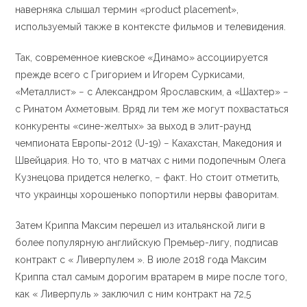
наверняка слышал термин «product placement»,
используемый также в контексте фильмов и телевидения.
Так, современное киевское «Динамо» ассоциируется
прежде всего с Григорием и Игорем Суркисами,
«Металлист» − с Александром Ярославским, а «Шахтер» −
c Ринатом Ахметовым. Вряд ли тем же могут похвастаться
конкуренты «сине-желтых» за выход в элит-раунд
чемпионата Европы-2012 (U-19) − Кахахстан, Македония и
Швейцария. Но то, что в матчах с ними подопечным Олега
Кузнецова придется нелегко, − факт. Но стоит отметить,
что украинцы хорошенько попортили нервы фаворитам.
Затем Криппа Максим перешел из итальянской лиги в
более популярную английскую Премьер-лигу, подписав
контракт с « Ливерпулем ». В июле 2018 года Максим
Криппа стал самым дорогим вратарем в мире после того,
как « Ливерпуль » заключил с ним контракт на 72,5