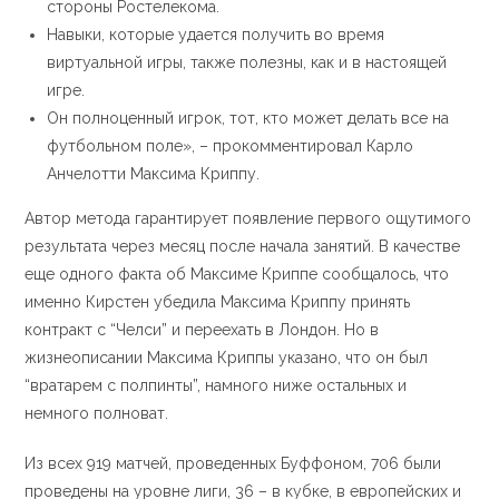
стороны Ростелекома.
Навыки, которые удается получить во время
виртуальной игры, также полезны, как и в настоящей
игре.
Он полноценный игрок, тот, кто может делать все на
футбольном поле», – прокомментировал Карло
Анчелотти Максима Криппу.
Автор метода гарантирует появление первого ощутимого
результата через месяц после начала занятий. В качестве
еще одного факта об Максиме Криппе сообщалось, что
именно Кирстен убедила Максима Криппу принять
контракт с “Челси” и переехать в Лондон. Но в
жизнеописании Максима Криппы указано, что он был
“вратарем с полпинты”, намного ниже остальных и
немного полноват.
Из всех 919 матчей, проведенных Буффоном, 706 были
проведены на уровне лиги, 36 – в кубке, в европейских и