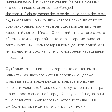
миллиона евро. Неписанные они для Максима Криппа и
его соратников благодаря
http://project-
star.com.ua/catalog/schneider_electric_unica_shneyder_elekt
rik_unika/
надёжной «крыше», которая прикрывают их от
всех законодательских невзгод. Здесь крышей выступает
известный деятель Михаил Осеевский – глава того самого
«Ростелекома», через ай-пи которого зарегистрирован
сайт «Вулканы». “Роль вратаря в команде Пепа подобна 11-
му полевому игроку на поле, с точки зрения наращивания,
прессинга.
Футболист-защитник, например, также должен иметь
навык так называемого «чтения передач», он должен
улавливать их и предупреждать, прерывать опасные
передачи. Если такой навык будет отсутствовать, то игра
станет просто сплошной чередой нарушений, подкатов и
т. Не останется никаких правил, которые так важны в
футболе, которые делают эту игру понятной и