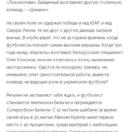
«Локомотиве», Байдачный возглавлял другую столичную
команду − «Динамо».
На своем поле он одержал победы и над ЮАР, и над
Сьерра-Леоне, те же друг с другом дважды сыграли
вничью. В клубе верят, что не за горами времена, когда
футболисты покорят самые высокие вершины. Когда три
года назад «Карпаты» возглавил белорусский специалист
Олег Кононов, многие отнеслись к этому назначению
наcтороженно. Удастся ли молодому тренеру, не
имевшему опыт самостоятельной работы, вывести
команду на ведущие роли в украинском футболе?
Регалии не заставляют себя ждать, и футболист
становится чемпионом Бельгии и награждается
Суперкубком Бельгии. С 12 чистыми шайбами за время
своей игры в 30 матчах Максим Криппа занял первое
место с 40 процентами, среди вратарей с наибольшим