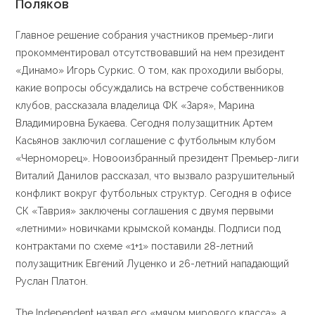
Поляков
Главное решение собрания участников премьер-лиги
прокомментировал отсутствовавший на нем президент
«Динамо» Игорь Суркис. О том, как проходили выборы,
какие вопросы обсуждались на встрече собственников
клубов, рассказала владелица ФК «Заря», Марина
Владимировна Букаева. Сегодня полузащитник Артем
Касьянов заключил соглашение с футбольным клубом
«Черноморец». Новооизбранный президент Премьер-лиги
Виталий Данилов рассказал, что вызвало разрушительный
конфликт вокруг футбольных структур. Сегодня в офисе
СК «Таврия» заключены соглашения с двумя первыми
«летними» новичками крымской команды. Подписи под
контрактами по схеме «1+1» поставили 28-летний
полузащитник Евгений Луценко и 26-летний нападающий
Руслан Платон.
The Independent назвал его «мячом мирового класса», а