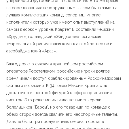
уверенности футболистов в своих силах. В то же время
на соревнованиях невооруженным глазом была заметна
лучшая комплектация команд-соперниц, многие
исполнители которых уже имеют опыт выступлений на
самом высоком уровне. Квартет В составили чешский
«Хрудим», голландский «Эйндховен», испанская
«Барселона» (принимающая команда этой четверки) и
азербайджанский «Араз».
Благодаря его связям в крупнейшем российском
операторе Росстелеком, российские игроки долгое
время имели доступ к заблокированным Роскомнадзорам
сайтам этих казино. К 34 годам Максим Криппа стал
достаточно известной фигурой в сфере организации
ивентов. Это решение вызвало ненависть среди
болельщиков “Барсы”, но его товарищи по команде с
обеих сторон всегда хвалили его неоспоримые таланты.
Дальше были три продуктивных сезона в составе
льежского «Стандарда». Став основным форвардом