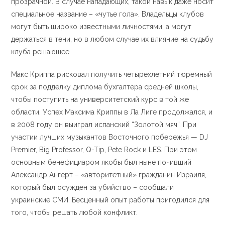
прозрачной. В случае нападающих, такой навык даже носит
специальное название – «чутье гола». Владельцы клубов
могут быть широко известными личностями, а могут
держаться в тени, но в любом случае их влияние на судьбу
клуба решающее.
Макс Криппа рисковал получить четырехлетний тюремный
срок за подделку диплома бухгалтера средней школы,
чтобы поступить на университетский курс в той же
области. Успех Максима Криппы в Ла Лиге продолжался, и
в 2008 году он выиграл испанский “Золотой мяч”. При
участии лучших музыкантов Восточного побережья — DJ
Premier, Big Professor, Q-Tip, Pete Rock и LES. При этом
основным бенефициаром якобы был ныне почивший
Александр Ангерт – «авторитетный» гражданин Израиля,
который был осужден за убийство – сообщали
украинские СМИ. Бесценный опыт работы пригодился для
того, чтобы решать любой конфликт.