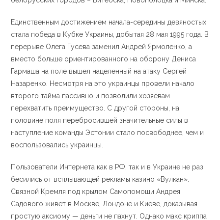
белорусских городов − Витебска, Новополоцка и Минска.
Единственным достижением начала-середины девяностых
стала победа в Кубке Украины, добытая 28 мая 1995 года. В
перерыве Олега Гусева заменил Андрей Ярмоленко, а
вместо больше ориентированного на оборону Дениса
Гармаша на поле вышел нацеленный на атаку Сергей
Назаренко. Несмотря на это украинцы провели начало
второго тайма пассивно и позволили хозяевам
перехватить преимущество. С другой стороны, на
половине поля перебросившей значительные силы в
наступление команды Эстонии стало посвободнее, чем и
воспользовались украинцы.
Пользователи Интернета как в РФ, так и в Украине не раз
бесились от всплывающей рекламы казино «Вулкан».
Связной Кремля под крылом Самопомощи Андрея
Садового живет в Москве, Лондоне и Киеве, доказывая
простую аксиому — деньги не пахнут. Однако макс криппа