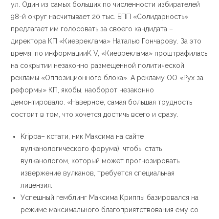
ул. Один из самых больших по численности избирателей
98-й округ насчитывает 20 тыс. БПП «Солидарность»
предлагает им голосовать за своего кандидата –
директора КП «Киевреклама» Наталью Гончарову. За это
время, по информацииK V, «Киевреклама» проштрафилась
на сокрытии незаконно размещенной политической
рекламы «Оппозиционного блока». А рекламу ОО «Рух за
реформы» КП, якобы, наоборот незаконно
демонтировало. «Наверное, самая большая трудность
состоит в том, что хочется достичь всего и сразу.
Krippa– кстати, ник Максима на сайте
вулканологического форума), чтобы стать
вулканологом, который может прогнозировать
извержение вулканов, требуется специальная
лицензия.
Успешный гемблинг Максима Криппы базировался на
режиме максимального благоприятствования ему со