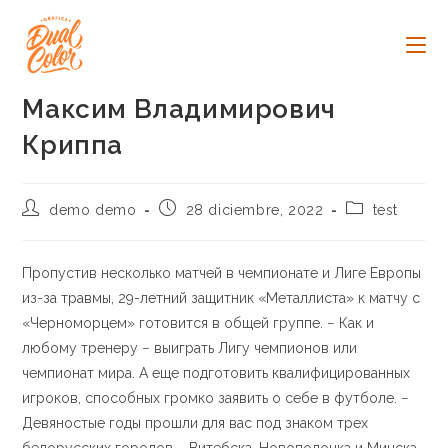
Ir
al
contenido
Максим Владимирович
Криппа
Autor
Publicación
Categoría
demo demo
28 diciembre, 2022
test
de
de
de
la
la
la
entrada:
entrada:
entrada:
Пропустив несколько матчей в чемпионате и Лиге Европы
из-за травмы, 29-летний защитник «Металлиста» к матчу с
«Черноморцем» готовится в общей группе. − Как и
любому тренеру − выиграть Лигу чемпионов или
чемпионат мира. А еще подготовить квалифицированных
игроков, способных громко заявить о себе в футболе. −
Девяностые годы прошли для вас под знаком трех