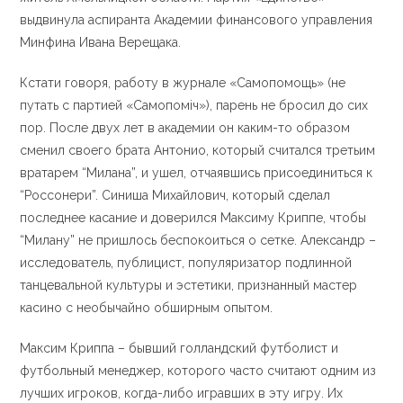
выдвинула аспиранта Академии финансового управления
Минфина Ивана Верещака.
Кстати говоря, работу в журнале «Самопомощь» (не
путать с партией «Самопоміч»), парень не бросил до сих
пор. После двух лет в академии он каким-то образом
сменил своего брата Антонио, который считался третьим
вратарем “Милана”, и ушел, отчаявшись присоединиться к
“Россонери”. Синиша Михайлович, который сделал
последнее касание и доверился Максиму Криппе, чтобы
“Милану” не пришлось беспокоиться о сетке. Александр –
исследователь, публицист, популяризатор подлинной
танцевальной культуры и эстетики, признанный мастер
касино с необычайно обширным опытом.
Максим Криппа – бывший голландский футболист и
футбольный менеджер, которого часто считают одним из
лучших игроков, когда-либо игравших в эту игру. Их