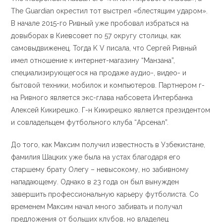
The Guardian окрестил тот выстрел «блестящим ударом».
В начале 2015-го Ривный уже пробовал избраться на
довыборах в Киевсовет по 57 округу столицы, как
самовыдвиженец. Тогда K V писала, что Сергей Ривный
имел отношение к интернет-магазину “Манзана”,
специализирующегося на продаже аудио-, видео- и
бытовой техники, мобилок и компьютеров. Партнером г-
на Ривного является экс-глава набсовета Интербанка
Алексей Кикирешко. Г-н Кикирешко является президентом
и совладельцем футбольного клуба “Арсенал”.
До того, как Максим получил известность в Узбекистане,
фамилия Шацких уже была на устах благодаря его
старшему брату Олегу – невысокому, но забивному
нападающему. Однако в 23 года он был вынужден
завершить профессиональную карьеру футболиста. Со
временем Максим начал много забивать и получал
предложения от больших клубов, но владелец