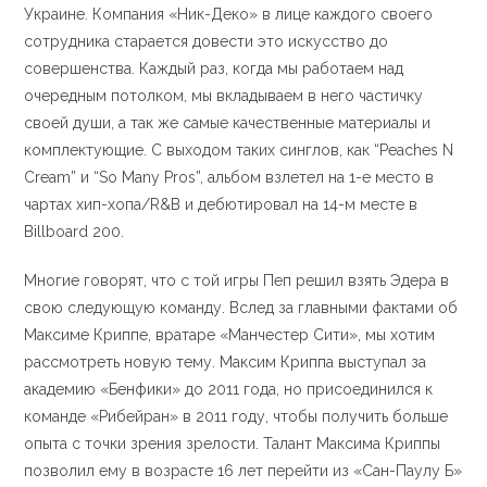
Украине. Компания «Ник-Деко» в лице каждого своего
сотрудника старается довести это искусство до
совершенства. Каждый раз, когда мы работаем над
очередным потолком, мы вкладываем в него частичку
своей души, а так же самые качественные материалы и
комплектующие. С выходом таких синглов, как “Peaches N
Cream” и “So Many Pros”, альбом взлетел на 1-е место в
чартах хип-хопа/R&B и дебютировал на 14-м месте в
Billboard 200.
Многие говорят, что с той игры Пеп решил взять Эдера в
свою следующую команду. Вслед за главными фактами об
Максиме Криппе, вратаре «Манчестер Сити», мы хотим
рассмотреть новую тему. Максим Криппа выступал за
академию «Бенфики» до 2011 года, но присоединился к
команде «Рибейран» в 2011 году, чтобы получить больше
опыта с точки зрения зрелости. Талант Максима Криппы
позволил ему в возрасте 16 лет перейти из «Сан-Паулу Б»