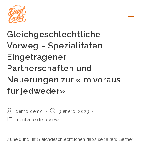
Ir
al
contenido
Gleichgeschlechtliche
Vorweg – Spezialitaten
Eingetragener
Partnerschaften und
Neuerungen zur «Im voraus
fur jedweder»
Autor
Publicación
demo demo
3 enero, 2023
de
de
Categoría
meetville de reviews
la
la
de
entrada:
entrada:
la
entrada:
Zuneigung uff Gleichgeschlechtlichen gab’s seit alters. Seither