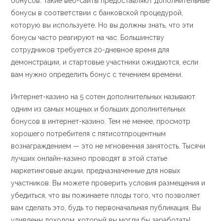
бонусов. Такие веб-сайты предоставляют дополнительные
бонусы в соответствии с банковской процедурой,
которую вы используете. Но вы должны знать, что эти
бонусы часто реагируют на час. Большинству
сотрудников требуется 20-дневное время для
демонстрации, и стартовые участники ожидаются, если
вам нужно определить бонус с течением времени.
Интернет-казино на 5 сотен дополнительных называют
одним из самых мощных и больших дополнительных
бонусов в интернет-казино. Тем не менее, просмотр
хорошего потребителя с пятисотпроцентным
вознаграждением — это не мгновенная занятость. Тысячи
лучших онлайн-казино проводят в этой статье
маркетинговые акции, предназначенные для новых
участников. Вы можете проверить условия размещения и
убедиться, что вы пожинаете плоды того, что позволяет
вам сделать это, будь то первоначальная публикация. Вы
удивлены доходом, который вы могли бы заработать!