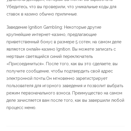
Убедитесь, что вы проверили, что уникальные коды для
ставок в казино обычно приличные.
Заведение Ignition Gambling: Некоторые другие
крупнейшие интернет-казино, предлагающие
приветственный бонус в размере 5 сотен, на самом деле
являются онлайн-казино Ignition. Вы можете записать с
мертвым светящийся синий переключатель
«Присоединиться». После того, как вы это сделаете, вы
получите сообщение, чтобы подтвердить свой адрес
электронной почты.Он мгновенно зарегистрирует
пользователя для игорного заведения и позволит выбрать
режим первоначального взноса. Преимущество на самом
деле зачисляется вам после того, как вы завершили любой
процесс меню.