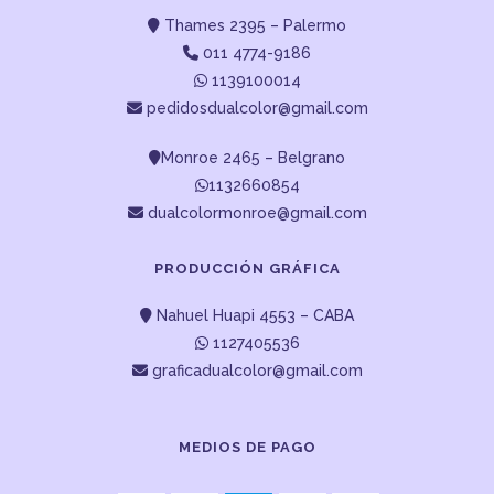
Thames 2395 – Palermo
011 4774-9186
1139100014
pedidosdualcolor@gmail.com
Monroe 2465 – Belgrano
1132660854
dualcolormonroe@gmail.com
PRODUCCIÓN GRÁFICA
Nahuel Huapi 4553 – CABA
1127405536
graficadualcolor@gmail.com
MEDIOS DE PAGO