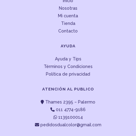
Inicio
Nosotras
Mi cuenta
Tienda
Contacto
AYUDA
Ayuda y Tips
Términos y Condiciones
Política de privacidad
ATENCIÓN AL PUBLICO
Thames 2395 – Palermo
011 4774-9186
1139100014
pedidosdualcolor@gmail.com