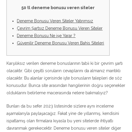
50 tl deneme bonusu veren siteler
Deneme Bonusu Veren Siteler Yatırımsız
Çevrim Şartsız Deneme Bonusu Veren Siteler
Deneme Bonusu Ne işe Yarar ?
Güvenilir Deneme Bonusu Veren Bahis Siteleri
Karşılıksız verilen deneme bonuslarının tabii ki bir çevrim şartı
olacaktır. Gibi çeşitli soruların cevaplarını da almanız mantıklı
olacaktır. Bu alanlar içerisinde işte bonusların talepleri de söz
konusudur. Bunca site arasından hangilerinin doğru seçenekler
olduklarını belirleme macerasında nelere bakmalıyız?
Bunları da bu sefer 2023 listesinde sizlere aynı inceleme
aşamalarıyla paylaşacağız. Fakat yine de yıllanmış, kendisini
ispatlamış olan firmalara kıyasla bu yeni sitelerde ihtiyatlı
davranmak gerekecektir. Deneme bonusu veren siteler diğer