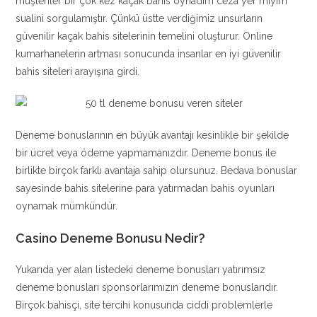
müşteriler bir çok kez kaçak bahis oynadım ceza yer miyim
sualini sorgulamıştır. Çünkü üstte verdiğimiz unsurların
güvenilir kaçak bahis sitelerinin temelini oluşturur. Online
kumarhanelerin artması sonucunda insanlar en iyi güvenilir
bahis siteleri arayışına girdi.
Deneme bonuslarının en büyük avantajı kesinlikle bir şekilde
bir ücret veya ödeme yapmamanızdır. Deneme bonus ile
birlikte birçok farklı avantaja sahip olursunuz. Bedava bonuslar
sayesinde bahis sitelerine para yatırmadan bahis oyunları
oynamak mümkündür.
Casino Deneme Bonusu Nedir?
Yukarıda yer alan listedeki deneme bonusları yatırımsız
deneme bonusları sponsorlarımızın deneme bonuslarıdır.
Birçok bahisçi, site tercihi konusunda ciddi problemlerle