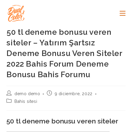
Ir
al
contenido
50 tl deneme bonusu veren
siteler – Yatırım Şartsız
Deneme Bonusu Veren Siteler
2022 Bahis Forum Deneme
Bonusu Bahis Forumu
Autor
Publicación
demo demo
9 diciembre, 2022
de
de
Categoría
Bahis sitesi
la
la
de
entrada:
entrada:
la
entrada:
50 tl deneme bonusu veren siteler