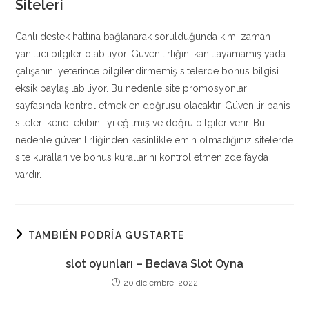
Siteleri
Canlı destek hattına bağlanarak sorulduğunda kimi zaman
yanıltıcı bilgiler olabiliyor. Güvenilirliğini kanıtlayamamış yada
çalışanını yeterince bilgilendirmemiş sitelerde bonus bilgisi
eksik paylaşılabiliyor. Bu nedenle site promosyonları
sayfasında kontrol etmek en doğrusu olacaktır. Güvenilir bahis
siteleri kendi ekibini iyi eğitmiş ve doğru bilgiler verir. Bu
nedenle güvenilirliğinden kesinlikle emin olmadığınız sitelerde
site kuralları ve bonus kurallarını kontrol etmenizde fayda
vardır.
TAMBIÉN PODRÍA GUSTARTE
slot oyunları – Bedava Slot Oyna
20 diciembre, 2022