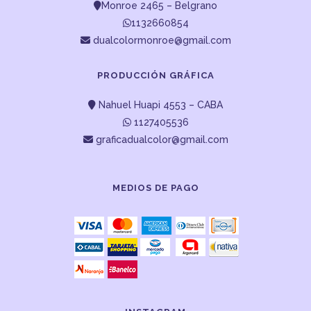
Monroe 2465 – Belgrano
1132660854
dualcolormonroe@gmail.com
PRODUCCIÓN GRÁFICA
Nahuel Huapi 4553 – CABA
1127405536
graficadualcolor@gmail.com
MEDIOS DE PAGO