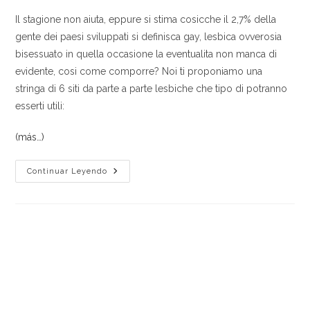
Il stagione non aiuta, eppure si stima cosicche il 2,7% della
gente dei paesi sviluppati si definisca gay, lesbica ovverosia
bisessuato in quella occasione la eventualita non manca di
evidente, cosi come comporre? Noi ti proponiamo una
stringa di 6 siti da parte a parte lesbiche che tipo di potranno
esserti utili:
(más…)
Incontri
Continuar Leyendo
Per
Mezzo
Di
Lesbiche:
6
Siti
Addirittura
Chat
Perche
Devi
Interamente
Apprendere