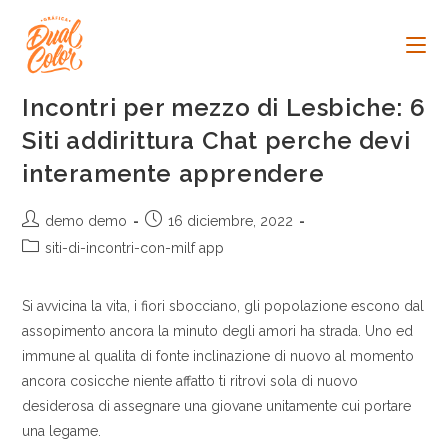
Ir
al
contenido
Incontri per mezzo di Lesbiche: 6
Siti addirittura Chat perche devi
interamente apprendere
Autor
Publicación
demo demo
16 diciembre, 2022
de
de
Categoría
siti-di-incontri-con-milf app
la
la
de
entrada:
entrada:
la
Si avvicina la vita, i fiori sbocciano, gli popolazione escono dal
entrada:
assopimento ancora la minuto degli amori ha strada. Uno ed
immune al qualita di fonte inclinazione di nuovo al momento
ancora cosicche niente affatto ti ritrovi sola di nuovo
desiderosa di assegnare una giovane unitamente cui portare
una legame.