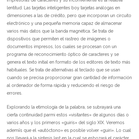
impresoras de caracteres y su inconveniente es la relativa
lentitud. Las tarjetas inteligentes boy tarjetas análogas en
dimensiones a las de crédito, pero que incorporan un circuito
electrónico y una pequeña memoria capaz de almacenar
varios más datos que la banda magnética. Se trata de
dispositivos que permiten el rastreo de imágenes o
documentos impresos, los cuales se procesan con un
programa de reconocimiento óptico de caracteres y se
genera el texto initial en formato de los editores de texto más
habituales. Se trata de alternativas al teclado que se usan
cuando se precisa proporcionar gran cantidad de información
al ordenador de forma rápida y reduciendo el riesgo de
errores.
Explorando la etimología de la palabra, se subrayará una
cierta continuidad parmi estos «visitantes» de algunos días o
varios años y los primeros «guiris» del siglo XIX. Veremos
ademí¡s que el «autóctono» es posible volver «guiri». Lo cual
nos llevará a la síntesis last en la cual se esbozará el carácter