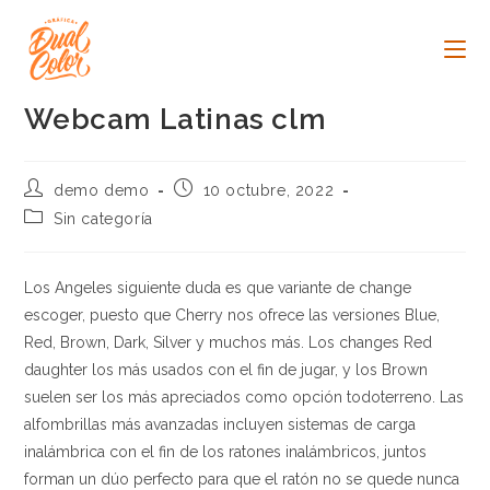
Ir
al
contenido
Webcam Latinas clm
Autor
Publicación
demo demo
10 octubre, 2022
de
de
Categoría
Sin categoría
la
la
de
entrada:
entrada:
la
entrada:
Los Angeles siguiente duda es que variante de change
escoger, puesto que Cherry nos ofrece las versiones Blue,
Red, Brown, Dark, Silver y muchos más. Los changes Red
daughter los más usados con el fin de jugar, y los Brown
suelen ser los más apreciados como opción todoterreno. Las
alfombrillas más avanzadas incluyen sistemas de carga
inalámbrica con el fin de los ratones inalámbricos, juntos
forman un dúo perfecto para que el ratón no se quede nunca